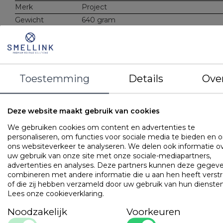
Merk
Project
Gewicht
640 gram
Materiaal
Vulling: Holle polyester vezel - 640 gram
Tijk: 50% katoen, 50% polyester
Kenmerken
Wasbaar op 60 graden
Toestemming
Details
Ove
OMSCHRIJVING
UITVOERINGEN
EIGENSCHAPPE
Hoofdkussen gevuld met holle polyester vezels. Wasbaar o
Deze website maakt gebruik van cookies
graden.
We gebruiken cookies om content en advertenties te
Populaire
producten
personaliseren, om functies voor sociale media te bieden en 
ons websiteverkeer te analyseren. We delen ook informatie o
uw gebruik van onze site met onze sociale-mediapartners,
Cley Hotel Professional
advertenties en analyses. Deze partners kunnen deze gegev
Art. VADB15TH
combineren met andere informatie die u aan hen heeft verstr
of die zij hebben verzameld door uw gebruik van hun diensten
Lees onze cookieverklaring
.
Noodzakelijk
Voorkeuren