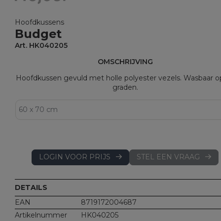
Hoofdkussens
Budget
Art. HK040205
OMSCHRIJVING
Hoofdkussen gevuld met holle polyester vezels. Wasbaar o
graden.
LOGIN VOOR PRIJS
STEL EEN VRAAG
DETAILS
EAN
8719172004687
Artikelnummer
HK040205