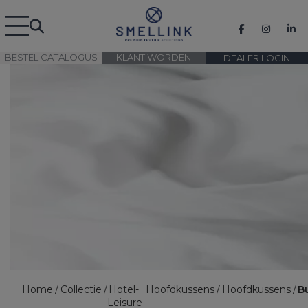
BESTEL CATALOGUS
KLANT WORDEN
DEALER LOGIN
Home
Collectie
Hotel-
Hoofdkussens
Hoofdkussens
B
Leisure