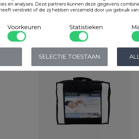
Waterdichte kuss
ties en analyses. Deze partners kunnen deze gegevens combin
antibacteriële Sani
 heeft verstrekt of die zij hebben verzameld door uw gebruik va
Populaire
produc
Voorkeuren
Statistieken
Ma
Cley Hotel Professional
SELECTIE TOESTAAN
AL
Art. VADB15TH