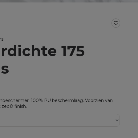
BAD- EN KEUKENTEXTIEL
Baddoeken/badlakens
Badmatten
Keukendoeken
rs
Theedoeken/droogdoeken
rdichte 175
al voor split
Werkdoekjes
aal voor topper
s
0
enbeschermer. 100% PU beschermlaag. Voorzien van
tized© finish.