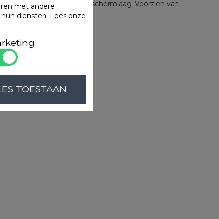
enbeschermer. 100% PU beschermlaag. Voorzien van
eren met andere
tized© finish.
n hun diensten.
Lees onze
ten
rketing
LES TOESTAAN