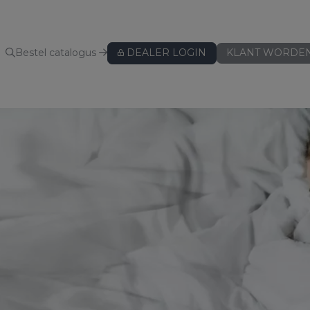
Bestel catalogus
DEALER LOGIN
KLANT WORDE
KUSSENBESCHERMERS
Kussenbeschermers
BEDLINNEN
Hoeslakens
Hoeslakens - speciaal voor topper
Hoeslakens - speciaal voor split
Lakens
Kussenslopen
ws
Dekbedovertreksets