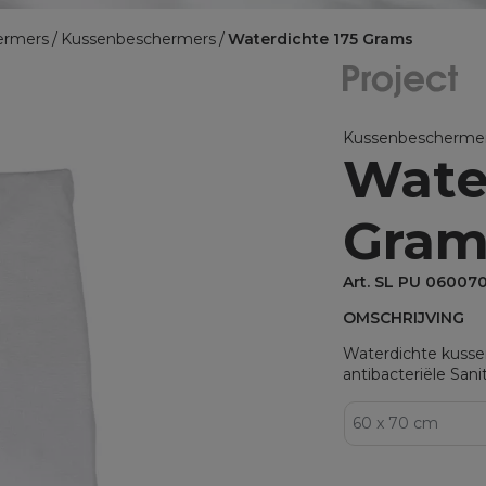
BINNENKUSSENS
ermers
Kussenbeschermers
Waterdichte 175 Grams
Binnenkussens
MATRASBESCHERMERS
Matrasbeschermers
Kussenbescherme
Wate
Matrasbeschermers - specia
Matrasbeschermers - speci
Gram
Art. SL PU 06007
OMSCHRIJVING
Waterdichte kuss
antibacteriële Sani