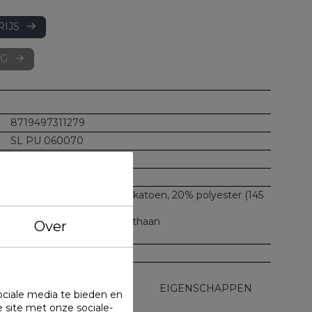
RIJS
AG
8719497311279
SL PU 060070
Project
175 gr/m2
Badstof bovenlaag: 80% katoen, 20% polyester (145
gr/m2)
Onderlaag: 100% polyurethaan
Over
Totaal gewicht: 175 gr/m2
Per 2 verpakt
UITVOERINGEN
EIGENSCHAPPEN
ociale media te bieden en
 site met onze sociale-