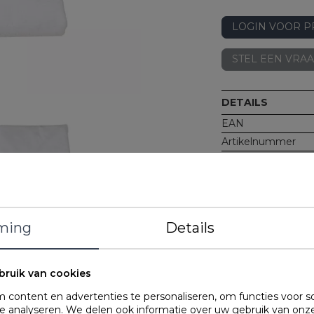
LOGIN VOOR P
STEL EEN VRA
DETAILS
EAN
Artikelnummer
Merk
Gewicht
Materiaal
ming
Details
Kenmerken
bruik van cookies
OMSCHRIJVING
content en advertenties te personaliseren, om functies voor s
 analyseren. We delen ook informatie over uw gebruik van onze