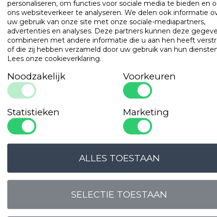
OMSCHRIJVING
UITVOERINGEN
EIGENSCHAPPE
personaliseren, om functies voor sociale media te bieden en 
ons websiteverkeer te analyseren. We delen ook informatie o
Dekbedset gevuld met eendendons en een tijk van perkal-
uw gebruik van onze site met onze sociale-mediapartners,
katoen.
advertenties en analyses. Deze partners kunnen deze gegev
combineren met andere informatie die u aan hen heeft verstr
of die zij hebben verzameld door uw gebruik van hun diensten
Populaire
producten
Lees onze cookieverklaring
.
Noodzakelijk
Voorkeuren
Gilder Synthetisch Superior
Art. VADBG42TH
Statistieken
Marketing
ALLES TOESTAAN
SELECTIE TOESTAAN