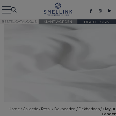
BESTEL CATALOGUS
KLANT WORDEN
DEALER LOGIN
Home
Collectie
Retail
Dekbedden
Dekbedden
Cley 9
Eende