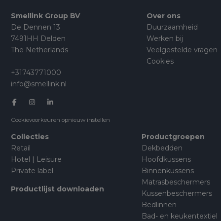
Smellink Group BV
Over ons
De Dennen 13
Duurzaamheid
7491HH Delden
Werken bij
The Netherlands
Veelgestelde vragen
Cookies
+31743771000
info@smellink.nl
Cookievoorkeuren opnieuw instellen
Collecties
Productgroepen
Retail
Dekbedden
Hotel | Leisure
Hoofdkussens
Private label
Binnenkussens
Matrasbeschermers
Productlijst downloaden
Kussenbeschermers
Bedlinnen
Bad- en keukentextiel