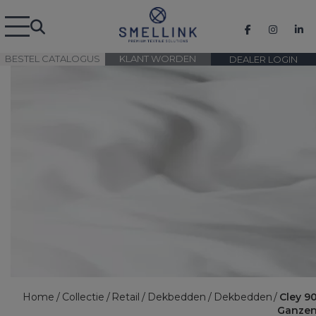
BESTEL CATALOGUS
KLANT WORDEN
DEALER LOGIN
Home
Collectie
Retail
Dekbedden
Dekbedden
Cley 9
Ganze