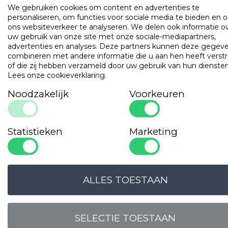
We gebruiken cookies om content en advertenties te
OMSCHRIJVING
UITVOERINGEN
EIGENSCHAPPE
personaliseren, om functies voor sociale media te bieden en 
ons websiteverkeer te analyseren. We delen ook informatie o
uw gebruik van onze site met onze sociale-mediapartners,
Dekbedset bestaande uit een zomer- en een herfstdekbed
advertenties en analyses. Deze partners kunnen deze gegev
gevuld met ganzendons en ganzenveertjes en met een tijk
combineren met andere informatie die u aan hen heeft verstr
perkal-katoen.
of die zij hebben verzameld door uw gebruik van hun diensten
Lees onze cookieverklaring
.
Populaire
producten
Noodzakelijk
Voorkeuren
Gilder Synthetisch Superior
Art. VADBG42TH
Statistieken
Marketing
ALLES TOESTAAN
SELECTIE TOESTAAN