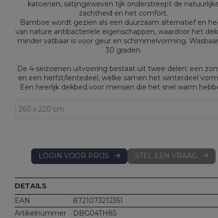
katoenen, satijngeweven tijk onderstreept de natuurlijk
zachtheid en het comfort.
Bamboe wordt gezien als een duurzaam alternatief en he
van nature antibacteriële eigenschappen, waardoor het de
minder vatbaar is voor geur en schimmelvorming. Wasbaa
30 graden.
De 4-seizoenen uitvoering bestaat uit twee delen: een zo
en een herfst/lentedeel, welke samen het winterdeel vor
Een heerlijk dekbed voor mensen die het snel warm hebb
LOGIN VOOR PRIJS
STEL EEN VRAAG
DETAILS
EAN
8721073212351
Artikelnummer
DBG04TH85