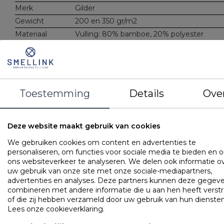
Merk
Gilder
Gewicht
200 en 350 gr/m2
Materiaal
Vulling: 80% bamboe, 20% polyester
Tijk: 100% katoen - satijn
Kenmerken
Heerlijk koel en licht
Vochtabsorberend
Natuurlijke antibacteriële eigenschappen
Uitermate geschikt voor de zomerperiode
Toestemming
Details
Ove
Bestaat uit 2 delen: zomerdeel met
warmteklasse 4,
herfst/lentedeel met warmteklasse 3, sa
warmteklasse 1
Deze website maakt gebruik van cookies
Wasbaar op 30 graden. Voorkeur voor
chemisch reinigen
We gebruiken cookies om content en advertenties te
personaliseren, om functies voor sociale media te bieden en 
ons websiteverkeer te analyseren. We delen ook informatie o
OMSCHRIJVING
UITVOERINGEN
EIGENSCHAPPE
uw gebruik van onze site met onze sociale-mediapartners,
advertenties en analyses. Deze partners kunnen deze gegev
Dit bamboe dekbed is heerlijk koel, luchtig en ademend,
combineren met andere informatie die u aan hen heeft verstr
waardoor het prettig aanvoelt op de huid. Het dekbed heef
of die zij hebben verzameld door uw gebruik van hun diensten
een extreem goede vochtregulerende werking. De 100%
Lees onze cookieverklaring
.
katoenen, satijngeweven tijk onderstreept de natuurlijke