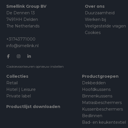
Smellink Group BV
Over ons
De Dennen 13
Duurzaamheid
7491HH Delden
Werken bij
The Netherlands
Veelgestelde vragen
Cookies
+31743771000
info@smellink.nl
Cookievoorkeuren opnieuw instellen
Collecties
Productgroepen
Retail
Dekbedden
Hotel | Leisure
Hoofdkussens
Private label
Binnenkussens
Matrasbeschermers
Productlijst downloaden
Kussenbeschermers
Bedlinnen
Bad- en keukentextiel