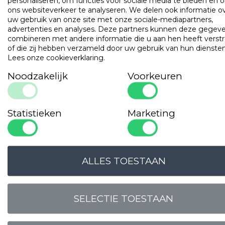
personaliseren, om functies voor sociale media te bieden en 
ons websiteverkeer te analyseren. We delen ook informatie o
Single dekbed, gevuld met holle gesiliconiseerde polyester
uw gebruik van onze site met onze sociale-mediapartners,
vezels.
advertenties en analyses. Deze partners kunnen deze gegev
combineren met andere informatie die u aan hen heeft verstr
of die zij hebben verzameld door uw gebruik van hun diensten
Populaire
producten
Lees onze cookieverklaring
.
Noodzakelijk
Voorkeuren
Gilder Synthetisch Superior
Art. VADBG42TH
Statistieken
Marketing
ALLES TOESTAAN
SELECTIE TOESTAAN