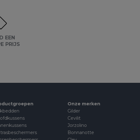
D EEN
E PRIJS
oductgroepen
Onze merken
kbedden
Gilder
ofdkussens
Cevilit
nnenkussens
Jorzolino
trasbeschermers
Bonnanotte
ssenbeschermers
Cley