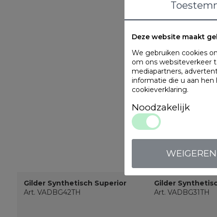
Toestem
Deze website maakt ge
We gebruiken cookies om 
om ons websiteverkeer te
mediapartners, adverten
informatie die u aan hen
cookieverklaring
.
Noodzakelijk
WEIGEREN
Gilder Synthetisch Superior
Gilder Synthetis
Art. VADBG42TH
Art. VADBG31TH