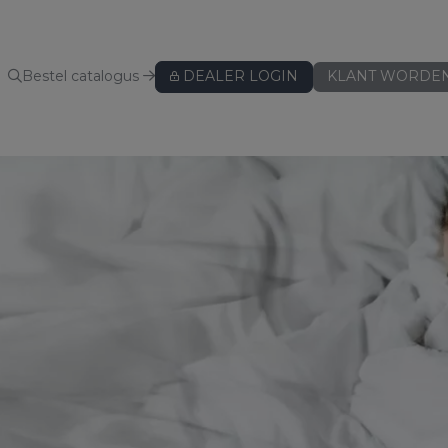
Bestel catalogus
DEALER LOGIN
KLANT WORDE
KUSSENBESCHERMERS
Kussenbeschermers
BEDLINNEN
Hoeslakens
Hoeslakens - speciaal voor topper
Hoeslakens - speciaal voor split
Lakens
Kussenslopen
ws
Dekbedovertreksets