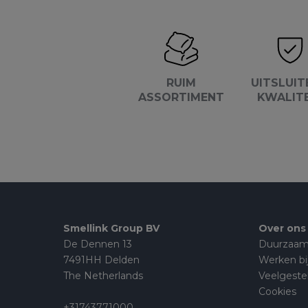
RUIM
UITSLUIT
ASSORTIMENT
KWALIT
Smellink Group BV
Over ons
De Dennen 13
Duurzaam
7491HH Delden
Werken bi
The Netherlands
Veelgeste
Cookies
+31743771000