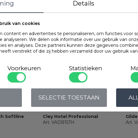
ming
Details
bruik van cookies
OMSCHRIJVING
content en advertenties te personaliseren, om functies voor s
 analyseren. We delen ook informatie over uw gebruik van onze
Natuurlijke vezel.
ties en analyses. Deze partners kunnen deze gegevens combin
fijnste vezels bin
 heeft verstrekt of die zij hebben verzameld door uw gebruik va
Zeer goede vochtre
het 4-seizoenende
Het herfstdeel van
Voorkeuren
Statistieken
Ma
bedrukte bies.
Populaire
produc
SELECTIE TOESTAAN
AL
ch Softline
Cley Hotel Professional
Gilde
Art. VADB15TH
Art.