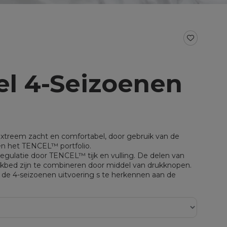
BAD- EN KEUKENTEXTIEL
Baddoeken/badlakens
Badmatten
Keukendoeken
Theedoeken/droogdoeken
el 4-Seizoenen
al voor split
Werkdoekjes
aal voor topper
 Extreem zacht en comfortabel, door gebruik van de
nen het TENCEL™ portfolio.
gulatie door TENCEL™ tijk en vulling. De delen van
kbed zijn te combineren door middel van drukknopen.
 de 4-seizoenen uitvoering s te herkennen aan de