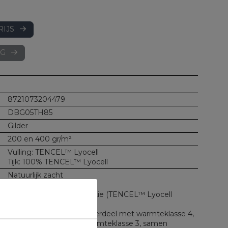
RIJS
AG
8721073204479
DBG05TH85
Gilder
200 en 400 gr/m²
Vulling: TENCEL™ Lyocell
Tijk: 100% TENCEL™ Lyocell
Natuurlijk zacht
Voelt heerlijk glad
Zeer goede vochtregulatie (TENCEL™ Lyocell
vezels)
Bestaat uit 2 delen: zomerdeel met warmteklasse 4,
herfst/lentedeel met warmteklasse 3, samen