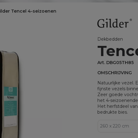
BINNENKUSSENS
ilder Tencel 4-seizoenen
Binnenkussens
MATRASBESCHERMERS
Matrasbeschermers
Dekbedden
Tenc
Matrasbeschermers - specia
Matrasbeschermers - speci
Art. DBG05TH85
OMSCHRIJVING
Natuurlijke vezel.
fijnste vezels bin
Zeer goede vochtre
het 4-seizoenende
Het herfstdeel van
bedrukte bies.