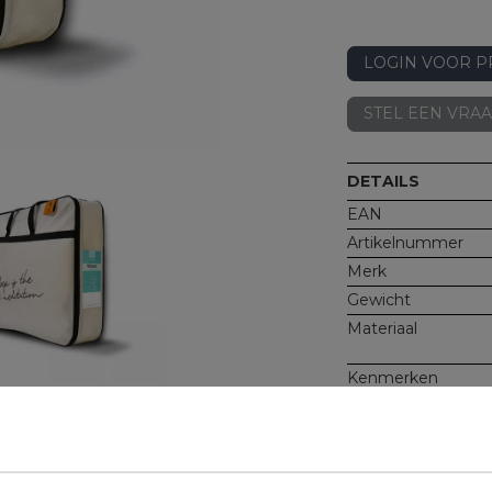
LOGIN VOOR P
STEL EEN VRA
DETAILS
EAN
Artikelnummer
Merk
Gewicht
Materiaal
Kenmerken