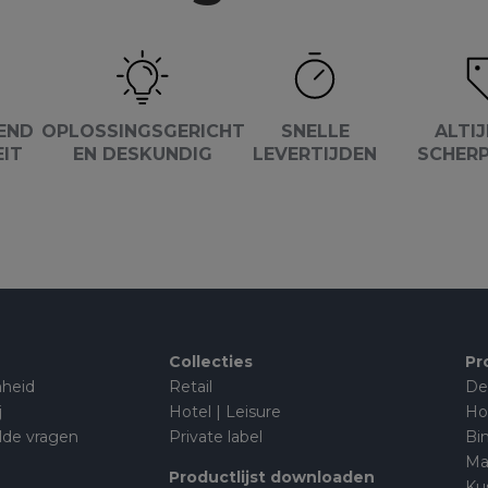
END
OPLOSSINGSGERICHT
SNELLE
ALTIJ
EIT
EN DESKUNDIG
LEVERTIJDEN
SCHERP
Collecties
Pr
heid
Retail
De
j
Hotel | Leisure
Ho
lde vragen
Private label
Bi
Ma
Productlijst downloaden
Ku