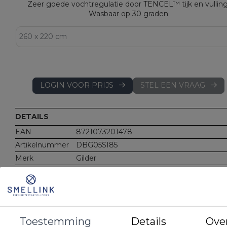
Zeer goede vochtregulatie door TENCEL™ tijk en vulling
Wasbaar op 30 graden
LOGIN VOOR PRIJS
STEL EEN VRAAG
DETAILS
EAN
8721073201478
Artikelnummer
DBG05SI85
Merk
Gilder
Gewicht
500 gr/m²
Materiaal
Vulling: TENCEL™ Lyocell
Tijk: 100% TENCEL™ Lyocell
Kenmerken
Natuurlijk zacht
Voelt heerlijk glad
Toestemming
Details
Ove
Zeer goede vochtregulatie (TENCEL™ Lyo