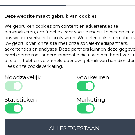
vezels)
Warmteklasse 2
Deze website maakt gebruik van cookies
Wasbaar op 30 graden. Voorkeur voor
chemisch reinigen
We gebruiken cookies om content en advertenties te
personaliseren, om functies voor sociale media te bieden en 
ons websiteverkeer te analyseren. We delen ook informatie o
OMSCHRIJVING
UITVOERINGEN
EIGENSCHAPPE
uw gebruik van onze site met onze sociale-mediapartners,
advertenties en analyses. Deze partners kunnen deze gegev
Natuurlijke vezel.
combineren met andere informatie die u aan hen heeft verstr
Extreem zacht en comfortabel, door gebruik van de fijnste
of die zij hebben verzameld door uw gebruik van hun diensten
vezels binnen het TENCEL™ portfolio.
Lees onze cookieverklaring
.
Zeer goede vochtregulatie door TENCEL™ tijk en vulling.
Wasbaar op 30 graden
Noodzakelijk
Voorkeuren
Populaire
producten
Statistieken
Marketing
Gilder Synthetisch Superior
Art. VADBG42TH
ALLES TOESTAAN