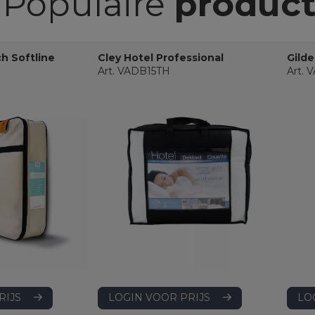
Populaire
produc
ch Softline
Cley Hotel Professional
Gilde
Art. VADB15TH
Art.
LOGIN VOOR PRIJS
RIJS
LO