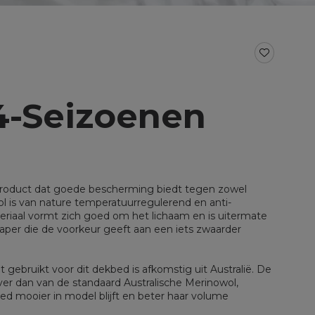
BAD- EN KEUKENTEXTIEL
Baddoeken/badlakens
Badmatten
Keukendoeken
Theedoeken/droogdoeken
4-Seizoenen
al voor split
Werkdoekjes
aal voor topper
product dat goede bescherming biedt tegen zowel
l is van nature temperatuurregulerend en anti-
eriaal vormt zich goed om het lichaam en is uitermate
laper die de voorkeur geeft aan een iets zwaarder
 gebruikt voor dit dekbed is afkomstig uit Australië. De
rover dan van de standaard Australische Merinowol,
d mooier in model blijft en beter haar volume