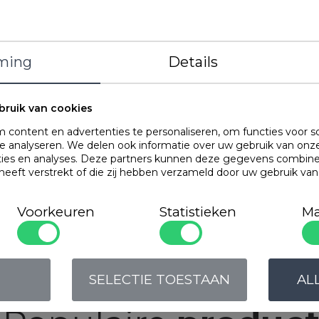
Kenmerken
ming
Details
OMSCHRIJVING
bruik van cookies
Wol is een natuur
content en advertenties te personaliseren, om functies voor s
warmte als kou. Wo
 analyseren. We delen ook informatie over uw gebruik van onze
allergeen. Het mat
ties en analyses. Deze partners kunnen deze gegevens combin
geschikt voor de s
 heeft verstrekt of die zij hebben verzameld door uw gebruik va
dekbed.
De wol welke wordt
Voorkeuren
Statistieken
Ma
vezels zijn iets g
waardoor het dekbe
behoudt.
Door de unieke DU
volume. De luxe per
SELECTIE TOESTAAN
AL