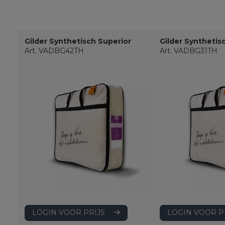
Gilder Synthetisch Superior
Gilder Synthetis
Art. VADBG42TH
Art. VADBG31TH
LOGIN VOOR PRIJS
LOGIN VOOR P