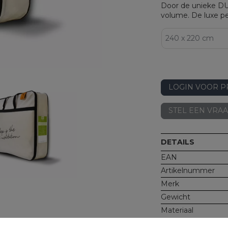
Door de unieke DU
volume. De luxe per
LOGIN VOOR P
STEL EEN VRA
DETAILS
EAN
Artikelnummer
Merk
Gewicht
Materiaal