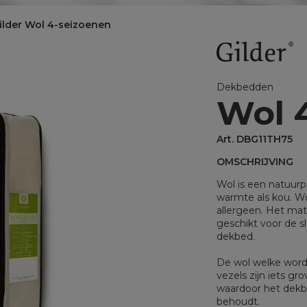
BINNENKUSSENS
ilder Wol 4-seizoenen
Binnenkussens
MATRASBESCHERMERS
Matrasbeschermers
Dekbedden
Wol 
Matrasbeschermers - specia
Matrasbeschermers - speci
Art. DBG11TH75
OMSCHRIJVING
Wol is een natuur
warmte als kou. Wo
allergeen. Het mat
geschikt voor de s
dekbed.
De wol welke wordt
vezels zijn iets g
waardoor het dekbe
behoudt.