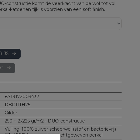
O-constructie komt de veerkracht van de wol tot vol
kal-katoenen tijk is voorzien van een soft finish.
RIJS
AG
8719172003437
DBG11TH75
Gilder
250 + 2x225 gr/m2 - DUO-constructie
Vulling: 100% zuiver scheerwol (stof en bacterievrij)
Tijk: 100% katoen - luxe dichtgeweven perkal