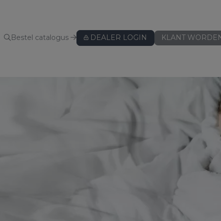
Bestel catalogus
DEALER LOGIN
KLANT WORDE
KUSSENBESCHERMERS
Kussenbeschermers
BEDLINNEN
Hoeslakens
Hoeslakens - speciaal voor topper
Hoeslakens - speciaal voor split
Lakens
Kussenslopen
ws
Dekbedovertreksets