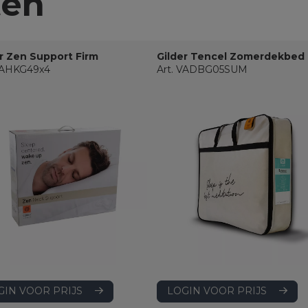
ten
r Zen Support Firm
Gilder Tencel Zomerdekbed
 VAHKG49x4
Art. VADBG05SUM
LOGIN VOOR PRIJS
GIN VOOR PRIJS