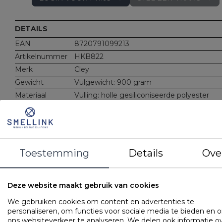
DETAILS
EAN
8720791099213
Artikelnummer
HKB822
Merk
Cley
Gewicht
Vulgewicht: 900 gram
Materiaal
Vulling: holle gesiliconiseerde polyester
vezelbolletjes
Tijk: 100% luxe perkal-katoen, gewatteerd
100% polyester
Kenmerken
Extra ventilerend (3D band)
Gewatteerde tijk voor comfort
Toestemming
Details
Ove
Boxmodel (6 cm)
Met rits (in dikte aan te passen)
Deze website maakt gebruik van cookies
OMSCHRIJVING
UITVOERINGEN
EIGENSCHAPPE
We gebruiken cookies om content en advertenties te
personaliseren, om functies voor sociale media te bieden en 
Hoofdkussen met gewatteerde tijk en 3D band voor extra
ons websiteverkeer te analyseren. We delen ook informatie o
ventilatie.