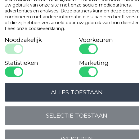
uw gebruik van onze site met onze sociale-mediapartners,
advertenties en analyses. Deze partners kunnen deze gegev
Populaire
producten
combineren met andere informatie die u aan hen heeft verstr
of die zij hebben verzameld door uw gebruik van hun diensten
Lees onze cookieverklaring
.
Gilder Synthetisch Superior
Art. VADBG42TH
Noodzakelijk
Voorkeuren
Statistieken
Marketing
ALLES TOESTAAN
SELECTIE TOESTAAN
WEIGEREN