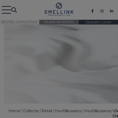
BESTEL CATALOGUS
KLANT WORDEN
DEALER LOGIN
Home
Collectie
Retail
Hoofdkussens
Hoofdkussens
Cl
Cie