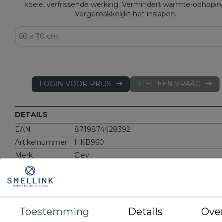
koele, verfrissende werking. Vermindert warmte-ophopin
Vergemakkelijkt het inslapen.
LOGIN VOOR PRIJS
STEL EEN VRAAG
DETAILS
EAN
8719874428392
Artikelnummer
HKB960
Merk
Cley
Gewicht
Vulgewicht: 750 gram
Materiaal
Vulling: Polyester vezelbolletjes: Aerelle Co
Night®
Tijk zijde 1: 100% polyester ‘cooling fabric’
Tijk zijde 2: 100% luxe perkal-katoen
Toestemming
Details
Ove