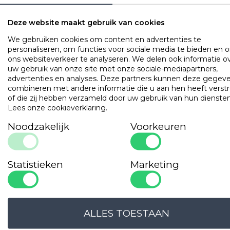
Kenmerken
Wasbaar op 60 graden (anti-allergisch)
Vermindert warmte-ophoping
Vergemakkelijkt het inslapen
Deze website maakt gebruik van cookies
Met rits (in dikte aan te passen)
We gebruiken cookies om content en advertenties te
personaliseren, om functies voor sociale media te bieden en 
OMSCHRIJVING
UITVOERINGEN
EIGENSCHAPPE
ons websiteverkeer te analyseren. We delen ook informatie o
uw gebruik van onze site met onze sociale-mediapartners,
De ‘cooling fabric’ in combinatie met de Aerelle Cool Night
advertenties en analyses. Deze partners kunnen deze gegev
vezelbolletjes zorgen voor koele frisheid, de hele nacht door
combineren met andere informatie die u aan hen heeft verstr
voelt telkens wanneer u uw hoofd verplaatst, weer opnieuw
of die zij hebben verzameld door uw gebruik van hun diensten
koele, verfrissende werking. Vermindert warmte-ophoping.
Lees onze cookieverklaring
.
Vergemakkelijkt het inslapen.
Noodzakelijk
Voorkeuren
Populaire
producten
Statistieken
Marketing
Gilder Synthetisch Superior
Art. VADBG42TH
ALLES TOESTAAN