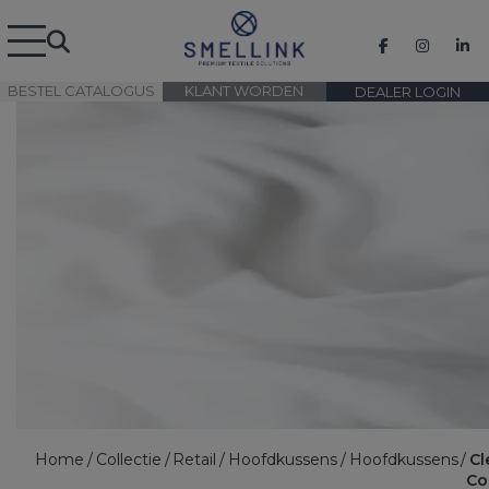
BESTEL CATALOGUS
KLANT WORDEN
DEALER LOGIN
Home
Collectie
Retail
Hoofdkussens
Hoofdkussens
Cl
Co