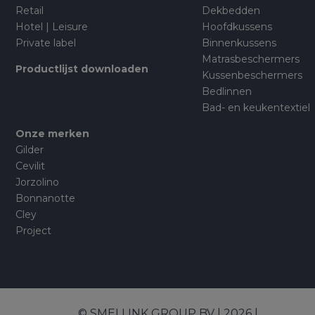
Retail
Dekbedden
Hotel | Leisure
Hoofdkussens
Private label
Binnenkussens
Matrasbeschermers
Productlijst downloaden
Kussenbeschermers
Bedlinnen
Bad- en keukentextiel
Onze merken
Gilder
Cevilit
Jorzolino
Bonnanotte
Cley
Project
© SMELLINK GROUP BV | 2026 |