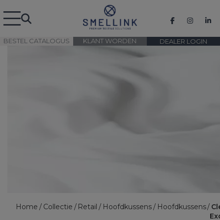
BESTEL CATALOGUS
KLANT WORDEN
DEALER LOGIN
Home
Collectie
Retail
Hoofdkussens
Hoofdkussens
Cl
Ex