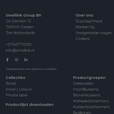
Smellink Group BV
Over ons
De Dennen 13
Duurzaamheid
7491HH Delden
Werken bij
The Netherlands
Veelgestelde vragen
Cookies
+31743771000
info@smellink.nl
Cookievoorkeuren opnieuw instellen
Collecties
Productgroepen
Retail
Dekbedden
Hotel | Leisure
Hoofdkussens
Private label
Binnenkussens
Matrasbeschermers
Productlijst downloaden
Kussenbeschermers
Bedlinnen