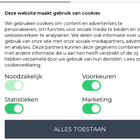
OMSCHRIJVING
UITVOERINGEN
EIGENSCHAPPE
Deze website maakt gebruik van cookies
Hoofdkussen gevuld met holle gesiliconiseerde polyester
We gebruiken cookies om content en advertenties te
vezelbolletjes. Met een luxe perkal-katoenen tijk.
personaliseren, om functies voor sociale media te bieden en 
websiteverkeer te analyseren. We delen ook informatie over 
gebruik van onze site met onze sociale-mediapartners, advert
Populaire
producten
en analyses. Deze partners kunnen deze gegevens combiner
met andere informatie die u aan hen heeft verstrekt of die zij
hebben verzameld door uw gebruik van hun diensten.
Lees o
Gilder Synthetisch Superior
cookieverklaring
.
Art. VADBG42TH
Noodzakelijk
Voorkeuren
Statistieken
Marketing
ALLES TOESTAAN