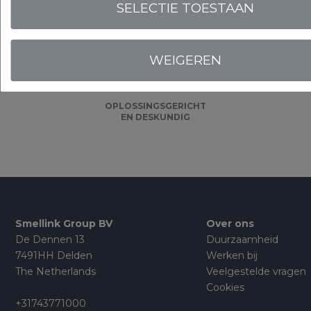
SELECTIE TOESTAAN
Onze
garanties
WEIGEREN
OPLOSSINGSGERICHT
EN DESKUNDIG
Smellink Group BV
Over ons
De Dennen 13
Duurzaamheid
7491HH Delden
Werken bij
The Netherlands
Veelgestelde vragen
Cookies
+31743771000