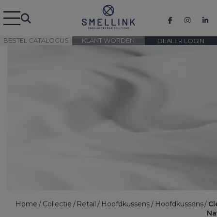
BESTEL CATALOGUS
KLANT WORDEN
DEALER LOGIN
Home
Collectie
Retail
Hoofdkussens
Hoofdkussens
Cl
Na