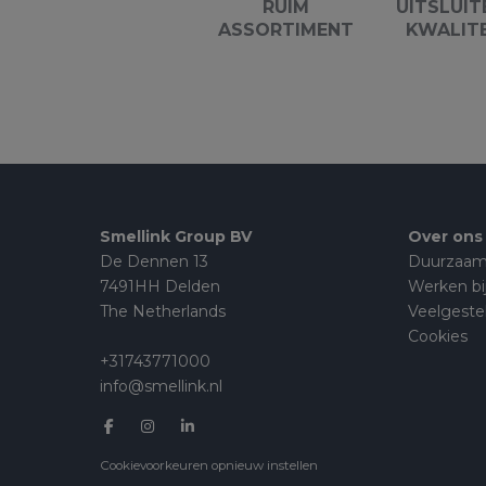
RUIM
UITSLUIT
ASSORTIMENT
KWALIT
Smellink Group BV
Over ons
De Dennen 13
Duurzaam
7491HH Delden
Werken bi
The Netherlands
Veelgeste
Cookies
+31743771000
info@smellink.nl
Cookievoorkeuren opnieuw instellen