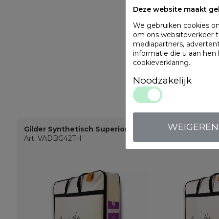
Deze website maakt ge
We gebruiken cookies om 
om ons websiteverkeer te
mediapartners, adverten
informatie die u aan hen
cookieverklaring
.
Noodzakelijk
WEIGEREN
Gilder Synthetisch Superior
Gilder Synthetis
Art. VADBG42TH
Art. VADBG31TH