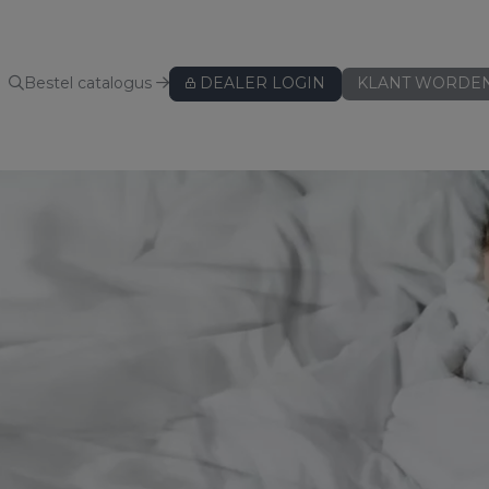
Bestel catalogus
DEALER LOGIN
KLANT WORDE
KUSSENBESCHERMERS
Kussenbeschermers
BEDLINNEN
Hoeslakens
Hoeslakens - speciaal voor topper
Hoeslakens - speciaal voor split
Lakens
Kussenslopen
ws
Dekbedovertreksets