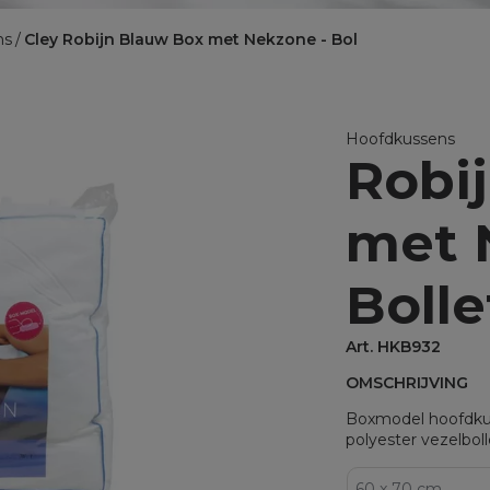
BINNENKUSSENS
ns
Cley Robijn Blauw Box met Nekzone - Bol
Binnenkussens
MATRASBESCHERMERS
Matrasbeschermers
Hoofdkussens
Robi
Matrasbeschermers - specia
Matrasbeschermers - speci
met 
Bolle
Art. HKB932
OMSCHRIJVING
Boxmodel hoofdkus
polyester vezelboll