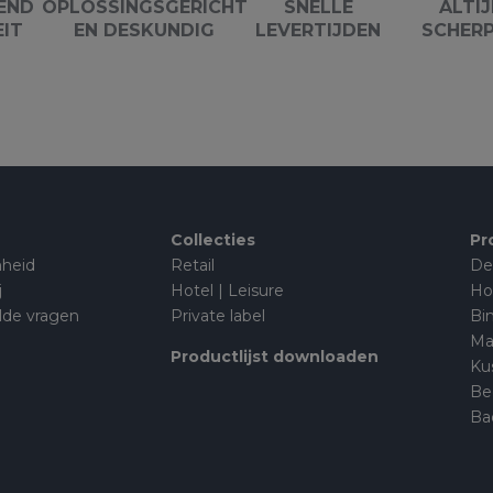
END
OPLOSSINGSGERICHT
SNELLE
ALTIJ
EIT
EN DESKUNDIG
LEVERTIJDEN
SCHERP
Collecties
Pr
heid
Retail
De
j
Hotel | Leisure
Ho
lde vragen
Private label
Bi
Ma
Productlijst downloaden
Ku
Be
Ba