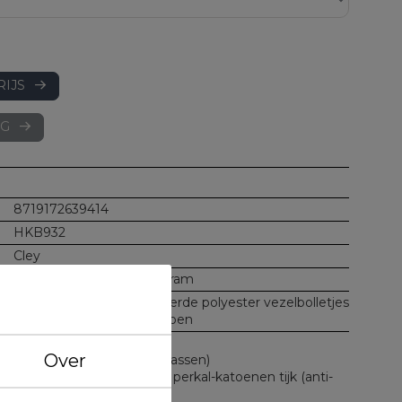
RIJS
AG
8719172639414
HKB932
Cley
Vulgewicht: 600 + 400 gram
Vulling: Holle gesiliconiseerde polyester vezelbolletjes
Tijk: 100% luxe perkal-katoen
Box-model met nekzone
Over
Met rits (in dikte aan te passen)
Extra fijne dichtgeweven perkal-katoenen tijk (anti-
allergeen)