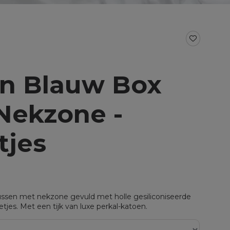
BAD- EN KEUKENTEXTIEL
Baddoeken/badlakens
Badmatten
Keukendoeken
Theedoeken/droogdoeken
jn Blauw Box
al voor split
Werkdoekjes
aal voor topper
Nekzone -
tjes
sen met nekzone gevuld met holle gesiliconiseerde
etjes. Met een tijk van luxe perkal-katoen.