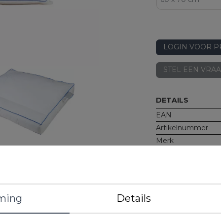
LOGIN VOOR P
STEL EEN VRA
DETAILS
EAN
Artikelnummer
Merk
Gewicht
Materiaal
Kenmerken
ming
Details