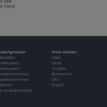
D EEN
E PRIJS
oductgroepen
Onze merken
kbedden
Gilder
ofdkussens
Cevilit
nnenkussens
Jorzolino
trasbeschermers
Bonnanotte
ssenbeschermers
Cley
dlinnen
Project
d- en keukentextiel