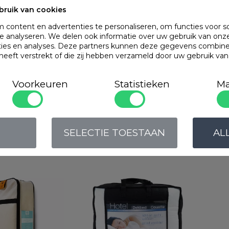
bruik van cookies
content en advertenties te personaliseren, om functies voor s
OMSCHRIJVING
 analyseren. We delen ook informatie over uw gebruik van onze
ties en analyses. Deze partners kunnen deze gegevens combin
Boxmodel hoofdkus
 heeft verstrekt of die zij hebben verzameld door uw gebruik va
polyester vezelboll
Voorkeuren
Statistieken
Ma
Populaire
produc
SELECTIE TOESTAAN
AL
ch Softline
Cley Hotel Professional
Gilde
Art. VADB15TH
Art.