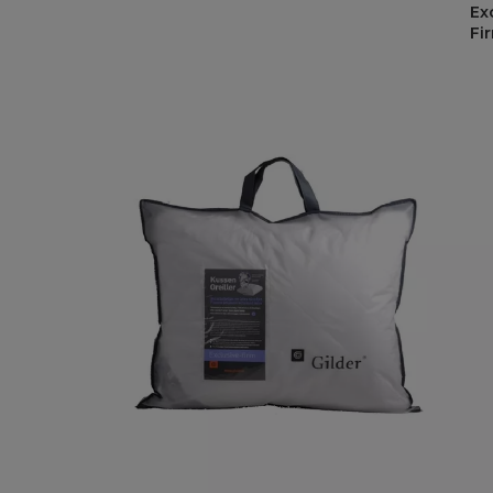
Ex
Fi