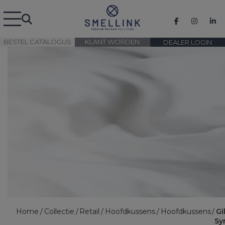
BESTEL CATALOGUS
KLANT WORDEN
DEALER LOGIN
Home
Collectie
Retail
Hoofdkussens
Hoofdkussens
Gi
Sy