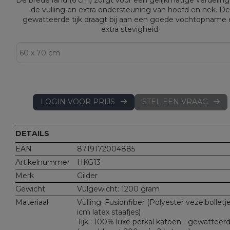
De brede rand (6 cm) zorgt voor een gelijkmatige verdeling
de vulling en extra ondersteuning van hoofd en nek. De
gewatteerde tijk draagt bij aan een goede vochtopname
extra stevigheid.
LOGIN VOOR PRIJS
STEL EEN VRAAG
DETAILS
EAN
8719172004885
Artikelnummer
HKG13
Merk
Gilder
Gewicht
Vulgewicht: 1200 gram
Materiaal
Vulling: Fusionfiber (Polyester vezelbolletj
icm latex staafjes)
Tijk : 100% luxe perkal katoen - gewatteer