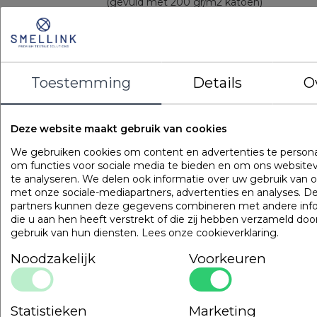
(gevuld met 200 gr/m2 katoen)
Kenmerken
Boxmodel - 6 cm
Met rits (navulbaar)
Gevulde tijk
Toestemming
Details
O
OMSCHRIJVING
UITVOERINGEN
EIGENSCHAPPE
Een heerlijk volumineus kussen. De combinatie van polyest
vezelbolletjes en latex staafjes geeft dit kussen extra stevig
Deze website maakt gebruik van cookies
De brede rand (6 cm) zorgt voor een gelijkmatige verdeling
We gebruiken cookies om content en advertenties te persona
de vulling en extra ondersteuning van hoofd en nek. De
om functies voor sociale media te bieden en om ons website
gewatteerde tijk draagt bij aan een goede vochtopname e
te analyseren. We delen ook informatie over uw gebruik van o
extra stevigheid.
met onze sociale-mediapartners, advertenties en analyses. D
partners kunnen deze gegevens combineren met andere inf
Populaire
producten
die u aan hen heeft verstrekt of die zij hebben verzameld doo
gebruik van hun diensten.
Lees onze cookieverklaring
.
Gilder Synthetisch Superior
Noodzakelijk
Voorkeuren
Art. VADBG42TH
Statistieken
Marketing