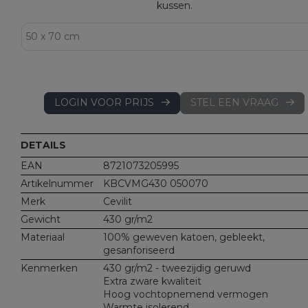
kussen.
LOGIN VOOR PRIJS
STEL EEN VRAAG
DETAILS
EAN
8721073205995
Artikelnummer
KBCVMG430 050070
Merk
Cevilit
Gewicht
430 gr/m2
Materiaal
100% geweven katoen, gebleekt,
gesanforiseerd
Kenmerken
430 gr/m2 - tweezijdig geruwd
Extra zware kwaliteit
Hoog vochtopnemend vermogen
Warmte isolerend