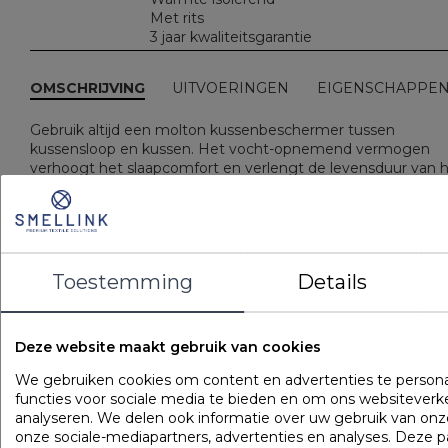
Met rits
3 jaar kwaliteitsgarantie
OMSCHRIJVING
UITVOERINGEN
EIGENSCHAPPE
Gebruik altijd een molton kussenbeschermer tussen
kussensloop en kussen. Het vocht-opnemend vermogen
verhoogt het slaapcomfort en verlengt de levensduur van 
kussen.
Populaire
producten
Toestemming
Details
Gilder Synthetisch Superior
Art. VADBG42TH
Deze website maakt gebruik van cookies
We gebruiken cookies om content en advertenties te persona
functies voor sociale media te bieden en om ons websiteverk
analyseren. We delen ook informatie over uw gebruik van onz
onze sociale-mediapartners, advertenties en analyses. Deze 