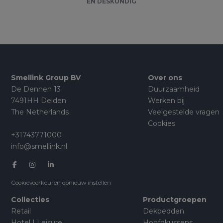
EN DESKUNDIG
Smellink Group BV
Over ons
De Dennen 13
Duurzaamheid
7491HH Delden
Werken bij
The Netherlands
Veelgestelde vragen
Cookies
+31743771000
info@smellink.nl
Cookievoorkeuren opnieuw instellen
Collecties
Productgroepen
Retail
Dekbedden
Hotel | Leisure
Hoofdkussens