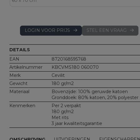
LOGIN VOOR PRIJS
STEL EEN VRAAG
DETAILS
EAN
8720168595768
Artikelnummer
KBCVMS180 060070
Merk
Cevilit
Gewicht
180 gr/m2
Materiaal
Bovenzijde: 100% geruwde katoen
Gronddoek: 80% katoen, 20% polyester
Kenmerken
Per 2 verpakt
180 gr/m2
Met rits
3 jaar kwaliteitsgarantie
OMSCHRIJVING
UITVOERINGEN
EIGENSCHAPPE