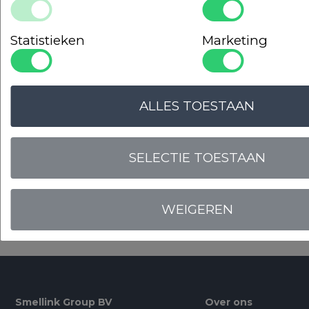
LOGIN VOOR PRIJS
Statistieken
Marketing
ALLES TOESTAAN
Onze
garanties
SELECTIE TOESTAAN
OPLOSSINGSGERICHT
EN DESKUNDIG
WEIGEREN
Smellink Group BV
Over ons