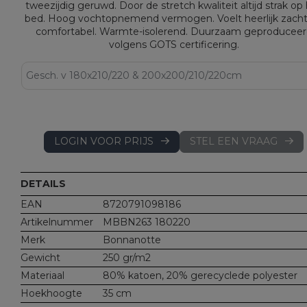
tweezijdig geruwd. Door de stretch kwaliteit altijd strak op
bed. Hoog vochtopnemend vermogen. Voelt heerlijk zach
comfortabel. Warmte-isolerend. Duurzaam geproduceer
volgens GOTS certificering.
LOGIN VOOR PRIJS
STEL EEN VRAAG
DETAILS
EAN
8720791098186
Artikelnummer
MBBN263 180220
Merk
Bonnanotte
Gewicht
250 gr/m2
Materiaal
80% katoen, 20% gerecyclede polyester
Hoekhoogte
35 cm