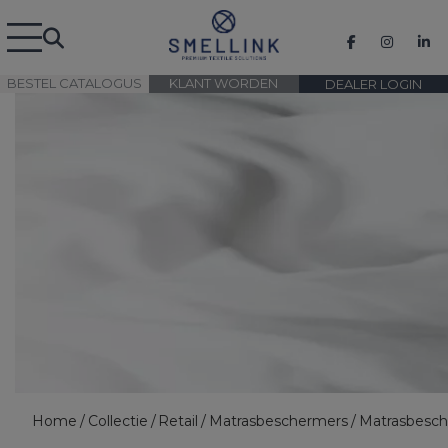
BESTEL CATALOGUS
KLANT WORDEN
DEALER LOGIN
Home
Collectie
Retail
Matrasbeschermers
Matrasbesc