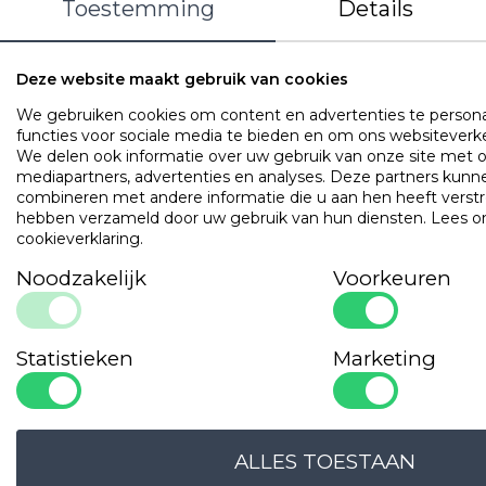
Toestemming
Details
Deze website maakt gebruik van cookies
We gebruiken cookies om content en advertenties te persona
functies voor sociale media te bieden en om ons websiteverke
We delen ook informatie over uw gebruik van onze site met o
mediapartners, advertenties en analyses. Deze partners ku
combineren met andere informatie die u aan hen heeft verstrek
hebben verzameld door uw gebruik van hun diensten.
Lees o
LOGIN VOOR PRIJS
LOGIN VOOR PRIJS
cookieverklaring
.
Noodzakelijk
Voorkeuren
Onze
garanties
Statistieken
Marketing
ALLES TOESTAAN
OPLOSSINGSGERICHT