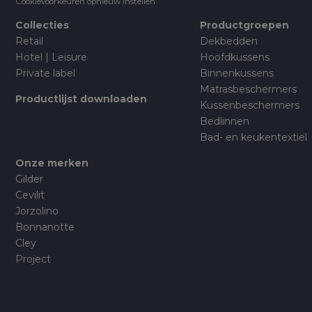
Cookievoorkeuren opnieuw instellen
Collecties
Productgroepen
Retail
Dekbedden
Hotel | Leisure
Hoofdkussens
Private label
Binnenkussens
Matrasbeschermers
Productlijst downloaden
Kussenbeschermers
Bedlinnen
Bad- en keukentextiel
Onze merken
Gilder
Cevilit
Jorzolino
Bonnanotte
Cley
Project