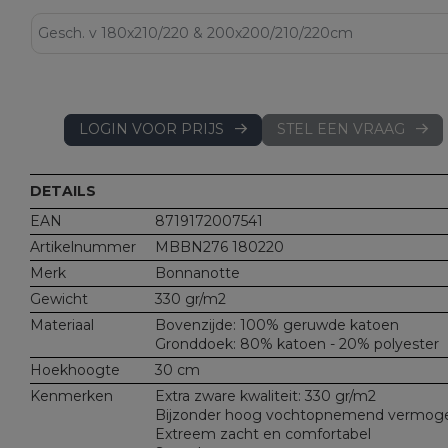
LOGIN VOOR PRIJS
STEL EEN VRAAG
DETAILS
EAN
8719172007541
Artikelnummer
MBBN276 180220
Merk
Bonnanotte
Gewicht
330 gr/m2
Materiaal
Bovenzijde: 100% geruwde katoen
Gronddoek: 80% katoen - 20% polyester
Hoekhoogte
30 cm
Kenmerken
Extra zware kwaliteit: 330 gr/m2
Bijzonder hoog vochtopnemend vermog
Extreem zacht en comfortabel