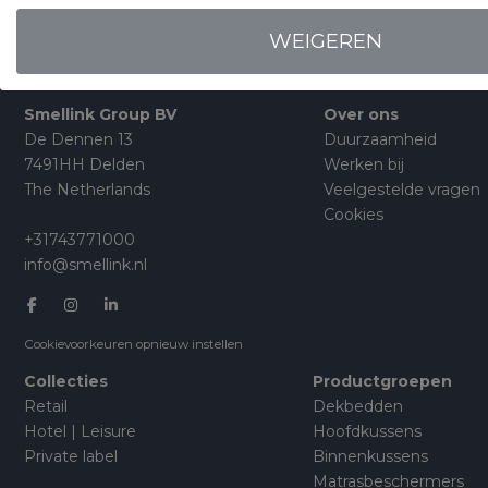
WEIGEREN
Smellink Group BV
Over ons
De Dennen 13
Duurzaamheid
7491HH Delden
Werken bij
The Netherlands
Veelgestelde vragen
Cookies
+31743771000
info@smellink.nl
Cookievoorkeuren opnieuw instellen
Collecties
Productgroepen
Retail
Dekbedden
Hotel | Leisure
Hoofdkussens
Private label
Binnenkussens
Matrasbeschermers