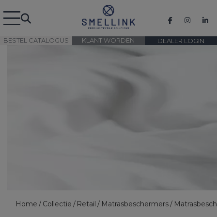
BESTEL CATALOGUS
KLANT WORDEN
DEALER LOGIN
Home
Collectie
Retail
Matrasbeschermers
Matrasbesc