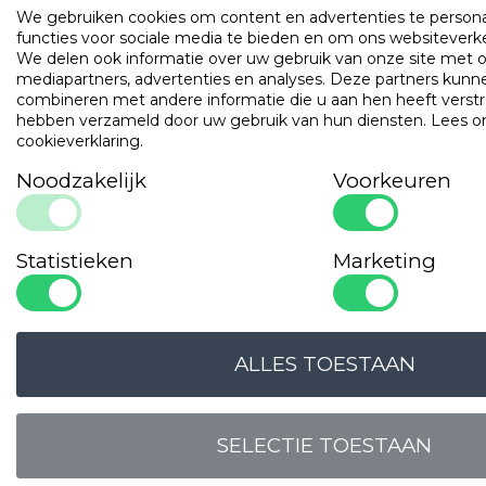
We gebruiken cookies om content en advertenties te persona
functies voor sociale media te bieden en om ons websiteverke
We delen ook informatie over uw gebruik van onze site met o
mediapartners, advertenties en analyses. Deze partners ku
LOGIN VOOR PRIJS
LOGIN VOOR PRIJS
combineren met andere informatie die u aan hen heeft verstrek
hebben verzameld door uw gebruik van hun diensten.
Lees o
cookieverklaring
.
Noodzakelijk
Voorkeuren
Onze
garanties
Statistieken
Marketing
OPLOSSINGSGERICHT
EN DESKUNDIG
ALLES TOESTAAN
SELECTIE TOESTAAN