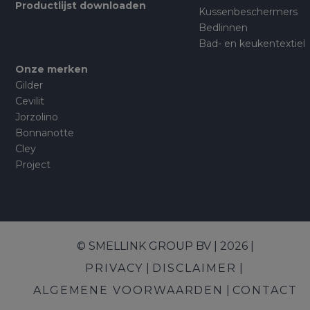
Productlijst downloaden
Kussenbeschermers
Bedlinnen
Bad- en keukentextiel
Onze merken
Gilder
Cevilit
Jorzolino
Bonnanotte
Cley
Project
© SMELLINK GROUP BV | 2026 |
PRIVACY
DISCLAIMER
ALGEMENE VOORWAARDEN
CONTACT