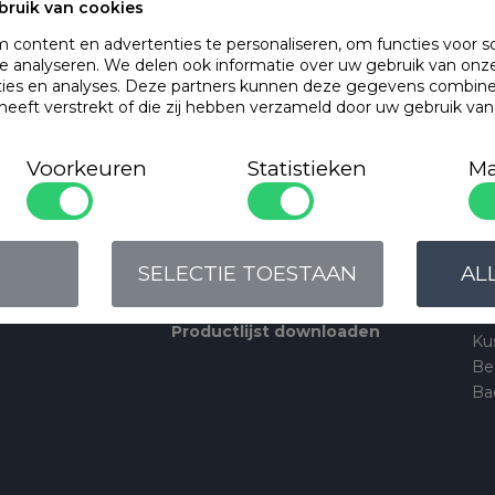
bruik van cookies
BINNENKUSSENS
content en advertenties te personaliseren, om functies voor s
Binnenkussens
 analyseren. We delen ook informatie over uw gebruik van onze
ties en analyses. Deze partners kunnen deze gegevens combin
MATRASBESCHERMERS
 heeft verstrekt of die zij hebben verzameld door uw gebruik va
Matrasbeschermers
Voorkeuren
Statistieken
Matrasbeschermers - specia
Ma
Matrasbeschermers - speci
Collecties
Pr
heid
Retail
De
j
Hotel | Leisure
Ho
SELECTIE TOESTAAN
AL
lde vragen
Private label
Bi
Ma
Productlijst downloaden
Ku
Be
Ba