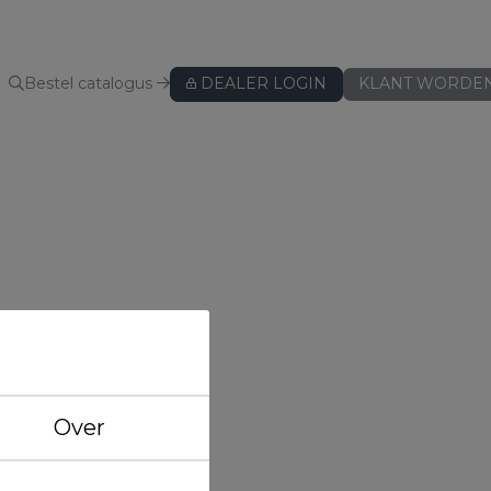
Bestel catalogus
DEALER LOGIN
KLANT WORDE
KUSSENBESCHERMERS
Kussenbeschermers
BEDLINNEN
Hoeslakens
Hoeslakens - speciaal voor topper
Hoeslakens - speciaal voor split
Lakens
Over
Kussenslopen
ws
Dekbedovertreksets