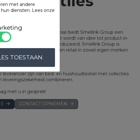
s in textiles
eren met andere
n hun diensten.
Lees onze
 solutions
rketing
g en een uitgebreide expertise biedt Smellink Group een
houdtextiel. Ons assortiment wordt van idee tot product in-
ficeerd en wereldwijd geproduceerd. Smellink Group is
rancier voor hotel/leisure en retail in zowel eigen merken
label.
LES TOESTAAN
leverancier zijn van bed- en huishoudtextiel met collecties
t en leveringszekerheid combineren.
aag met u in gesprek!
IE
CONTACT OPNEMEN