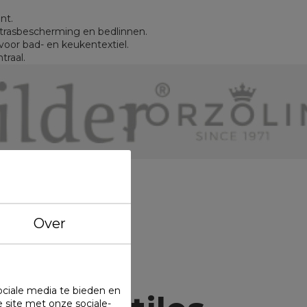
nt.
trasbescherming en bedlinnen.
oor bad- en keukentextiel.
traal.
Over
:
ociale media te bieden en
 site met onze sociale-