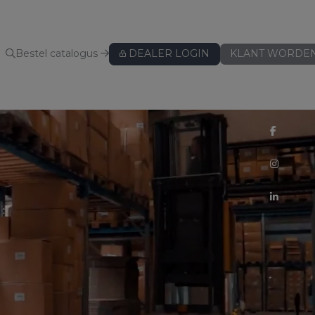
Bestel catalogus
DEALER LOGIN
KLANT WORDE
KUSSENBESCHERMERS
Kussenbeschermers
BEDLINNEN
Hoeslakens
Hoeslakens - speciaal voor topper
Hoeslakens - speciaal voor split
Lakens
Kussenslopen
ws
Dekbedovertreksets