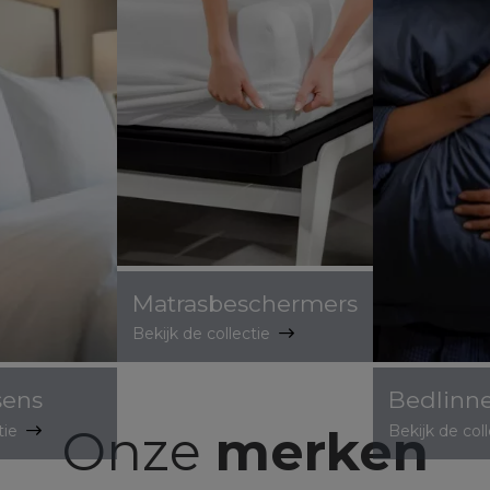
Matrasbeschermers
Bekijk de collectie
sens
Bedlinn
Onze
merken
ctie
Bekijk de col