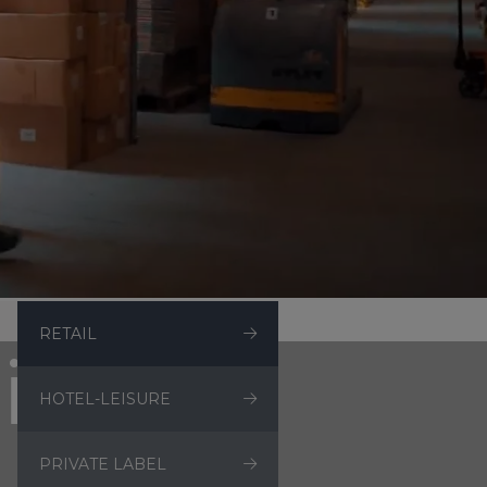
BAD- EN KEUKENTEXTIEL
Baddoeken/badlakens
Badmatten
Keukendoeken
Theedoeken/droogdoeken
al voor split
Werkdoekjes
aal voor topper
RETAIL
abel &
mium
in
HOTEL-LEISURE
PRIVATE LABEL