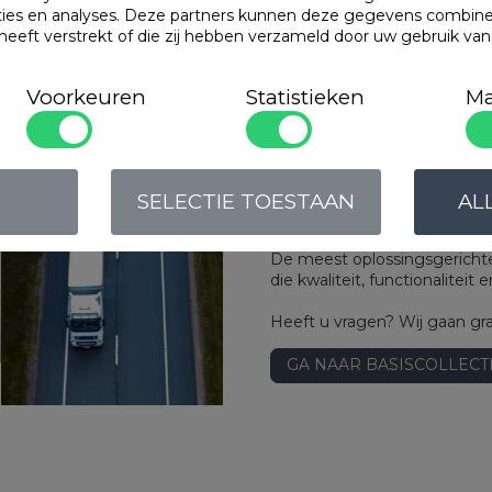
Solution
ties en analyses. Deze partners kunnen deze gegevens combin
 heeft verstrekt of die zij hebben verzameld door uw gebruik va
A world of premium textile
Voorkeuren
Statistieken
Ma
Met meer dan 35 jaar ervarin
breed scala aan bed- en huis
house ontwikkeld en gespeci
inmiddels toonaangevend leve
als assortiment onder private 
SELECTIE TOESTAAN
AL
Onze missie:
De meest oplossingsgerichte 
die kwaliteit, functionalitei
Heeft u vragen? Wij gaan gr
GA NAAR BASISCOLLECT