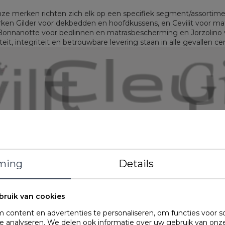
ze merken richten zich elk op een specifiek segment/assortime
en Gilder voor dekbedden en hoofdkussens, en Cevilit voor ma
onnanotte voor bedlinnen en matrasbescherming en Jorzolino v
teit, integriteit en betrouwbare levering staan in alle gevallen cen
ming
Details
Smellink
bruik van cookies
content en advertenties te personaliseren, om functies voor s
 analyseren. We delen ook informatie over uw gebruik van onze