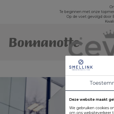
On
Te beginnen met onze topmerk
Op de voet gevolgd door B
Kwali
Toestem
Deze website maakt ge
We gebruiken cookies om 
om ons websiteverkeer te