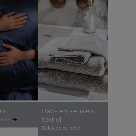
en
Bad- en keuken
textiel
lectie
Bekijk de collectie