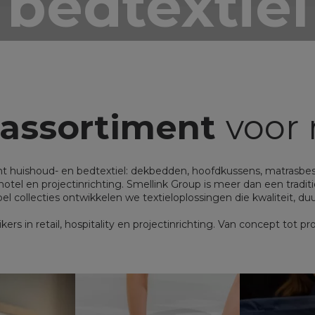
bedtextiel
l-Leisure te
xtile soluti
assortiment
voor 
t huishoud- en bedtextiel: dekbedden, hoofdkussens, matrasbes
tel en projectinrichting. Smellink Group is meer dan een traditi
el collecties ontwikkelen we textieloplossingen die kwaliteit,
kers in retail, hospitality en projectinrichting. Van concept tot p