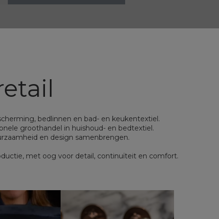
xtiel
ons
DISCOVER
retail
cherming, bedlinnen en bad- en keukentextiel.
onele groothandel in huishoud- en bedtextiel.
 duurzaamheid en design samenbrengen.
roductie, met oog voor detail, continuïteit en comfort.