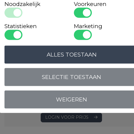
Noodzakelijk
Voorkeuren
Statistieken
Marketing
ALLES TOESTAAN
SELECTIE TOESTAAN
Keukendoek
WEIGEREN
Motief: uni
Materiaal: 100% katoen
LOGIN VOOR PRIJS