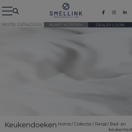
BESTEL CATALOGUS
KLANT WORDEN
DEALER LOGIN
Keukendoeken
Home
Collectie
Retail
Bad- en
keukentext