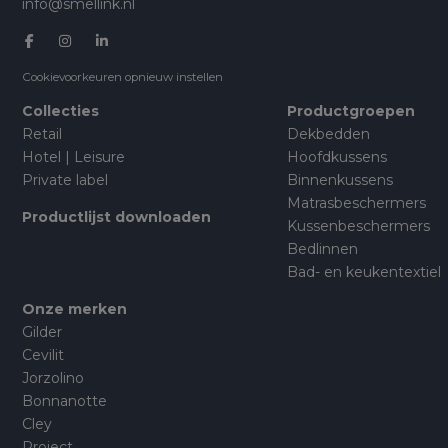
info@smellink.nl
Cookievoorkeuren opnieuw instellen
Collecties
Productgroepen
Retail
Dekbedden
Hotel | Leisure
Hoofdkussens
Private label
Binnenkussens
Matrasbeschermers
Productlijst downloaden
Kussenbeschermers
Bedlinnen
Bad- en keukentextiel
Onze merken
Gilder
Cevilit
Jorzolino
Bonnanotte
Cley
Project