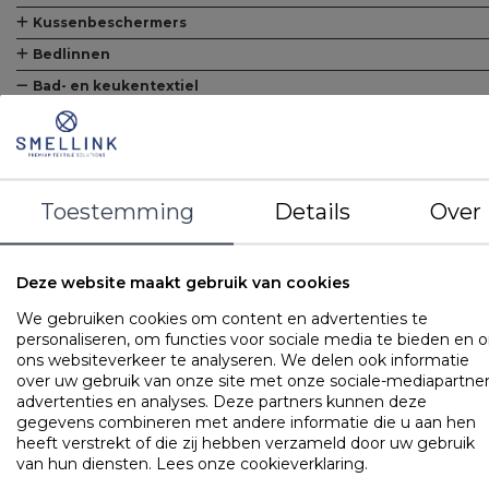
Alle Matrasbeschermers
Matrasbeschermers
Matrasbeschermers - speciaal voor split
Matrasbeschermers - speciaal voor topper
Kussenbeschermers
Alle Kussenbeschermers
Kussenbeschermers
Bedlinnen
Alle Bedlinnen
Hoeslakens
Hoeslakens - speciaal voor topper
Hoeslakens - speciaal voor split
Lakens
Kussenslopen
Dekbedovertreksets
Bad- en keukentextiel
Alle Bad- en keukentextiel
Baddoeken/badlakens
Badmatten
Toestemming
Details
Over
Keukendoeken
Theedoeken/droogdoeken
Werkdoekjes
Deze website maakt gebruik van cookies
We gebruiken cookies om content en advertenties te
personaliseren, om functies voor sociale media te bieden en 
OPTIES
ons websiteverkeer te analyseren. We delen ook informatie
Kleur
over uw gebruik van onze site met onze sociale-mediapartner
advertenties en analyses. Deze partners kunnen deze
gegevens combineren met andere informatie die u aan hen
Keukendoeken
heeft verstrekt of die zij hebben verzameld door uw gebruik
Keukendoek Jorzolino UNI
van hun diensten.
Lees onze cookieverklaring
.