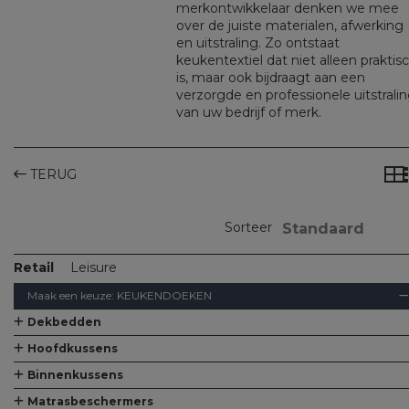
merkontwikkelaar denken we mee
over de juiste materialen, afwerking
en uitstraling. Zo ontstaat
keukentextiel dat niet alleen praktis
is, maar ook bijdraagt aan een
verzorgde en professionele uitstrali
van uw bedrijf of merk.
TERUG
Sorteer
Retail
Leisure
Maak een keuze:
KEUKENDOEKEN
Dekbedden
Alle Dekbedden
Dekbedden
Kinderdekbedjes
Hoofdkussens
Alle Hoofdkussens
Hoofdkussens
Kinderkussens
Gilder ZEN-pillows
Gilder ZEN support-pillows
QUITO memory foam-pillows
Binnenkussens
Alle Binnenkussens
Binnenkussens
Matrasbeschermers