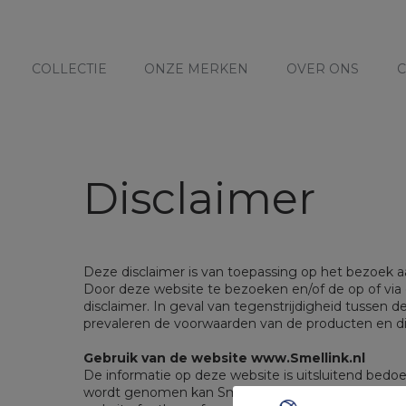
COLLECTIE
ONZE MERKEN
OVER ONS
C
Disclaimer
Deze disclaimer is van toepassing op het bezoek 
Door deze website te bezoeken en/of de op of via 
disclaimer. In geval van tegenstrijdigheid tussen 
prevaleren de voorwaarden van de producten en d
Gebruik van de website www.Smellink.nl
De informatie op deze website is uitsluitend bedo
wordt genomen kan Smellink Group niet instaan voo