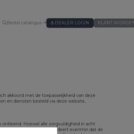
Bestel catalogus
DEALER LOGIN
KLANT WORDE
KUSSENBESCHERMERS
Kussenbeschermers
BEDLINNEN
Hoeslakens
Hoeslakens - speciaal voor topper
zich akkoord met de toepasselijkheid van deze
ten en diensten besteld via deze website,
Hoeslakens - speciaal voor split
Lakens
Kussenslopen
 ontleend. Hoewel alle zorgvuldigheid in acht
ws
Dekbedovertreksets
ormatie. Smellink Group garandeert evenmin dat de