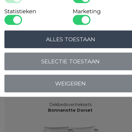
Statistieken
Marketing
ALLES TOESTAAN
Dekbedovertrekset
SELECTIE TOESTAAN
Satijngeweven - 250 TC
Motief: 20 mm streep
Materiaal: 100% katoen
WEIGEREN
LOGIN VOOR PRIJS
Dekbedovertreksets
Bonnanotte Dorset