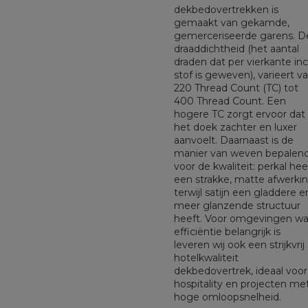
dekbedovertrekken is
gemaakt van gekamde,
gemerceriseerde garens. D
draaddichtheid (het aantal
draden dat per vierkante in
stof is geweven), varieert v
220 Thread Count (TC) tot
400 Thread Count. Een
hogere TC zorgt ervoor dat
het doek zachter en luxer
aanvoelt. Daarnaast is de
manier van weven bepalen
voor de kwaliteit: perkal hee
een strakke, matte afwerkin
terwijl satijn een gladdere e
meer glanzende structuur
heeft. Voor omgevingen wa
efficiëntie belangrijk is
leveren wij ook een strijkvrij
hotelkwaliteit
dekbedovertrek, ideaal voor
hospitality en projecten me
hoge omloopsnelheid.