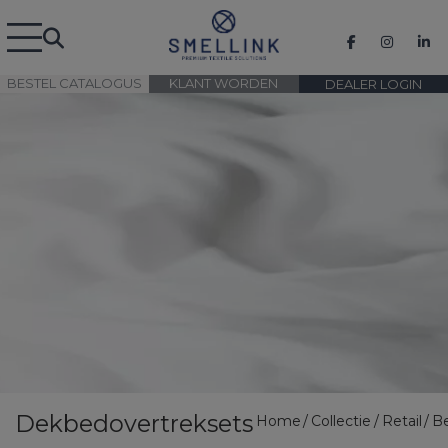
BESTEL CATALOGUS
KLANT WORDEN
DEALER LOGIN
Dekbedovertreksets
Home
Collectie
Retail
B