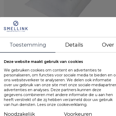
Tijk: 50% polyester / 50% katoen
Toestemming
Details
Over
Vulling: Synthetische bolletjes
LOGIN VOOR PRIJS
Deze website maakt gebruik van cookies
We gebruiken cookies om content en advertenties te
Binnenkussens
personaliseren, om functies voor sociale media te bieden en 
Cley Veren
ons websiteverkeer te analyseren. We delen ook informatie
over uw gebruik van onze site met onze sociale-mediapartner
advertenties en analyses. Deze partners kunnen deze
gegevens combineren met andere informatie die u aan hen
heeft verstrekt of die zij hebben verzameld door uw gebruik
van hun diensten.
Lees onze cookieverklaring
.
Noodzakelijk
Voorkeuren