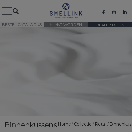
BESTEL CATALOGUS
KLANT WORDEN
DEALER LOGIN
Binnenkussens
Home
Collectie
Retail
Binnenkus