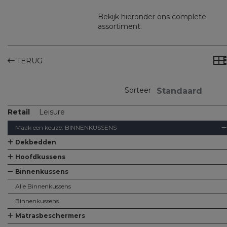
Bekijk hieronder ons complete
assortiment.
TERUG
Sorteer
Retail
Leisure
Maak een keuze:
BINNENKUSSENS
Dekbedden
Alle Dekbedden
Dekbedden
Kinderdekbedjes
Hoofdkussens
Alle Hoofdkussens
Hoofdkussens
Kinderkussens
Gilder ZEN-pillows
Gilder ZEN support-pillows
QUITO memory foam-pillows
Binnenkussens
Alle Binnenkussens
Binnenkussens
Matrasbeschermers
Alle Matrasbeschermers
Matrasbeschermers
Matrasbeschermers - speciaal voor split
Matrasbeschermers - speciaal voor topper