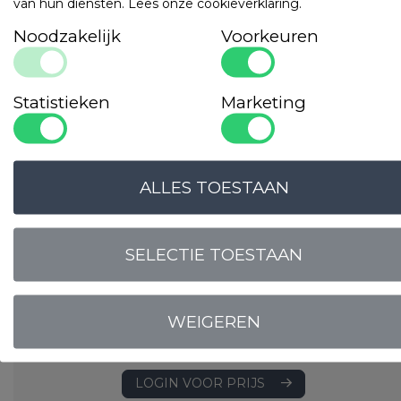
van hun diensten.
Lees onze cookieverklaring
.
Noodzakelijk
Voorkeuren
Statistieken
Marketing
ALLES TOESTAAN
SELECTIE TOESTAAN
Kussensloop
Satijngeweven - 240 TC
WEIGEREN
Motief: 4 mm streep
Materiaal: 100% katoen
LOGIN VOOR PRIJS