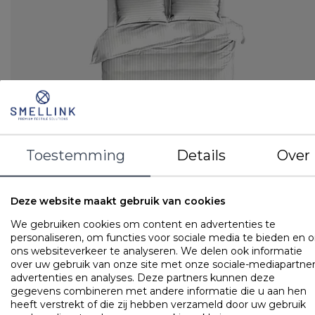
Toestemming
Details
Over
Kussensloop
Satijngeweven - 250 TC
Deze website maakt gebruik van cookies
Motief: 20 mm streep
Materiaal: 100% katoen
We gebruiken cookies om content en advertenties te
personaliseren, om functies voor sociale media te bieden en 
LOGIN VOOR PRIJS
ons websiteverkeer te analyseren. We delen ook informatie
over uw gebruik van onze site met onze sociale-mediapartner
advertenties en analyses. Deze partners kunnen deze
gegevens combineren met andere informatie die u aan hen
Kussenslopen
heeft verstrekt of die zij hebben verzameld door uw gebruik
Bonnanotte Dorset