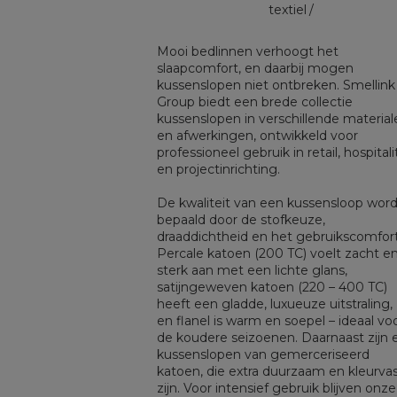
textiel
Mooi bedlinnen verhoogt het
slaapcomfort, en daarbij mogen
kussenslopen niet ontbreken. Smellink
Group biedt een brede collectie
kussenslopen in verschillende material
en afwerkingen, ontwikkeld voor
professioneel gebruik in retail, hospitali
en projectinrichting.
De kwaliteit van een kussensloop word
bepaald door de stofkeuze,
draaddichtheid en het gebruikscomfort
Percale katoen (200 TC) voelt zacht e
sterk aan met een lichte glans,
satijngeweven katoen (220 – 400 TC)
heeft een gladde, luxueuze uitstraling,
en flanel is warm en soepel – ideaal vo
de koudere seizoenen. Daarnaast zijn 
kussenslopen van gemerceriseerd
katoen, die extra duurzaam en kleurva
zijn. Voor intensief gebruik blijven onze