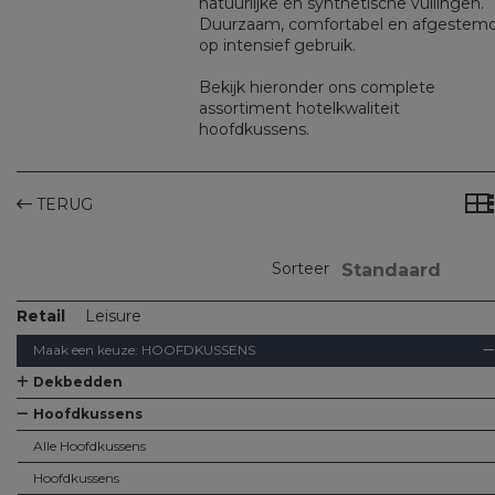
natuurlijke én synthetische vullingen.
Duurzaam, comfortabel en afgestem
op intensief gebruik.
Bekijk hieronder ons complete
assortiment hotelkwaliteit
hoofdkussens.
TERUG
Sorteer
Retail
Leisure
Maak een keuze:
HOOFDKUSSENS
Dekbedden
Alle Dekbedden
Dekbedden
Kinderdekbedjes
Hoofdkussens
Alle Hoofdkussens
Hoofdkussens