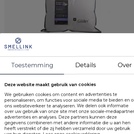
Ultiem zacht
Toestemming
Details
Over
Goede ondersteuning
Tijk: 100% luxe perkal-katoen
Vulling: Comforel® Soft
Deze website maakt gebruik van cookies
LOGIN VOOR PRIJS
We gebruiken cookies om content en advertenties te
personaliseren, om functies voor sociale media te bieden en 
ons websiteverkeer te analyseren. We delen ook informatie
Hoofdkussens
over uw gebruik van onze site met onze sociale-mediapartner
Cley Moso - Bamboe
advertenties en analyses. Deze partners kunnen deze
gegevens combineren met andere informatie die u aan hen
heeft verstrekt of die zij hebben verzameld door uw gebruik