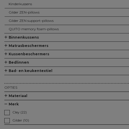
Kinderkussens
Gilder ZEN-pillows
Gilder ZEN support-pillows
QUITO memory foam-pillows
Binnenkussens
Alle Binnenkussens
Binnenkussens
Matrasbeschermers
Alle Matrasbeschermers
Matrasbeschermers
Matrasbeschermers - speciaal voor split
Matrasbeschermers - speciaal voor topper
Kussenbeschermers
Alle Kussenbeschermers
Kussenbeschermers
Bedlinnen
Alle Bedlinnen
Hoeslakens
Hoeslakens - speciaal voor topper
Hoeslakens - speciaal voor split
Lakens
Kussenslopen
Dekbedovertreksets
Bad- en keukentextiel
Alle Bad- en keukentextiel
Baddoeken/badlakens
Badmatten
Keukendoeken
Theedoeken/droogdoeken
Werkdoekjes
OPTIES
Materiaal
Merk
Cley (22)
Gilder (10)