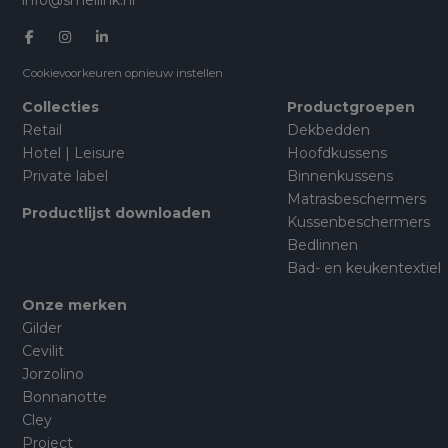
info@smellink.nl
Cookievoorkeuren opnieuw instellen
Collecties
Productgroepen
Retail
Dekbedden
Hotel | Leisure
Hoofdkussens
Private label
Binnenkussens
Matrasbeschermers
Productlijst downloaden
Kussenbeschermers
Bedlinnen
Bad- en keukentextiel
Onze merken
Gilder
Cevilit
Jorzolino
Bonnanotte
Cley
Project