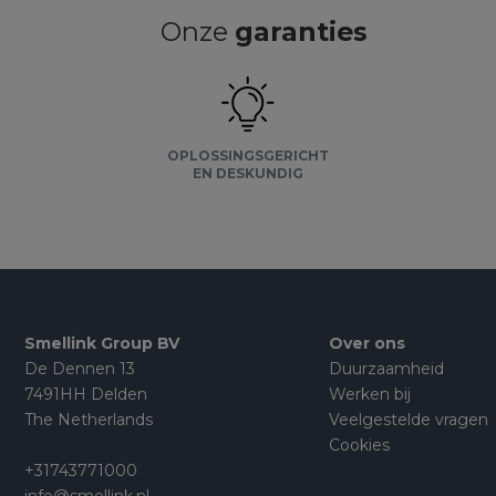
Onze
garanties
OPLOSSINGSGERICHT
EN DESKUNDIG
Smellink Group BV
Over ons
De Dennen 13
Duurzaamheid
7491HH Delden
Werken bij
The Netherlands
Veelgestelde vragen
Cookies
+31743771000