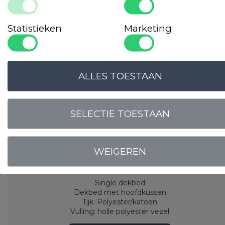
Dekbed met hoofdkussen set
Budget - Milou
Statistieken
Marketing
ALLES TOESTAAN
SELECTIE TOESTAAN
WEIGEREN
Single dekbed
Dekbed met hoofdkussen
Tijk: Polyester/katoen
Vulling: holle polyester vezel