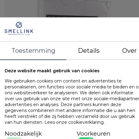
Toestemming
Details
Over
Deze website maakt gebruik van cookies
We gebruiken cookies om content en advertenties te
personaliseren, om functies voor sociale media te bieden en 
Single
ons websiteverkeer te analyseren. We delen ook informatie
Hotel dekbed
over uw gebruik van onze site met onze sociale-mediapartner
Tijk: 100% perkal-katoen
advertenties en analyses. Deze partners kunnen deze
Vulling: Holle polyester vezel (3 dtex)
gegevens combineren met andere informatie die u aan hen
heeft verstrekt of die zij hebben verzameld door uw gebruik
LOGIN VOOR PRIJS
van hun diensten.
Lees onze cookieverklaring
.
Noodzakelijk
Voorkeuren