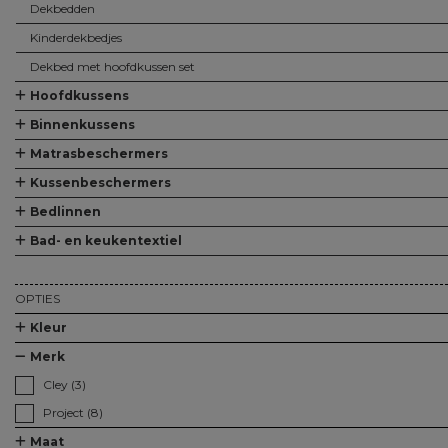
Dekbedden
Kinderdekbedjes
Dekbed met hoofdkussen set
Hoofdkussens
Alle Hoofdkussens
Hoofdkussens
Binnenkussens
Alle Binnenkussens
Binnenkussens
Matrasbeschermers
Alle Matrasbeschermers
Matrasbeschermers
Matrasbeschermers - speciaal voor topper
Kussenbeschermers
Alle Kussenbeschermers
Kussenbeschermers
Bedlinnen
Alle Bedlinnen
Hoeslakens
Lakens
Kussenslopen
Dekbedovertreksets
Bad- en keukentextiel
Alle Bad- en keukentextiel
Baddoeken/badlakens
Badmatten
Keukendoeken
Theedoeken/droogdoeken
Werkdoekjes
OPTIES
Kleur
Merk
Cley (3)
Project (8)
Maat