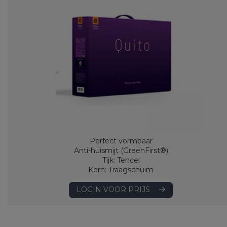
Perfect vormbaar
Anti-huismijt (GreenFirst®)
Tijk: Tencel
Kern: Traagschuim
LOGIN VOOR PRIJS