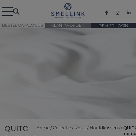
BESTEL CATALOGUS
KLANT WORDEN
DEALER LOGIN
QUITO
Home
Collectie
Retail
Hoofdkussens
QUIT
memo