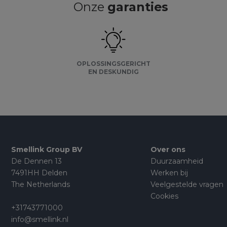
Onze
garanties
OPLOSSINGSGERICHT
EN DESKUNDIG
Smellink Group BV
Over ons
De Dennen 13
Duurzaamheid
7491HH Delden
Werken bij
The Netherlands
Veelgestelde vragen
Cookies
+31743771000
info@smellink.nl