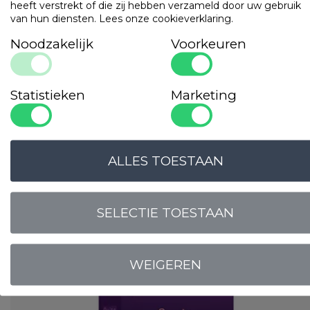
heeft verstrekt of die zij hebben verzameld door uw gebruik
van hun diensten.
Lees onze cookieverklaring
.
Noodzakelijk
Voorkeuren
Perfect vormbaar
Statistieken
Marketing
Anti-huismijt (GreenFirst®)
Tijk: Tencel
Kern: Traagschuim
LOGIN VOOR PRIJS
ALLES TOESTAAN
QUITO memory foam-pillows
Gilder Quito Clasico Firm
SELECTIE TOESTAAN
WEIGEREN