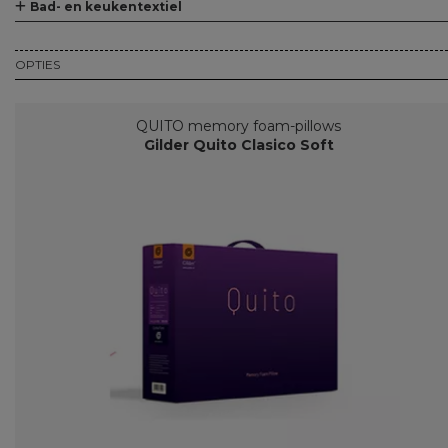
Bad- en keukentextiel
Alle Bad- en keukentextiel
Baddoeken/badlakens
Badmatten
Keukendoeken
Theedoeken/droogdoeken
Werkdoekjes
OPTIES
QUITO memory foam-pillows
Gilder Quito Clasico Soft