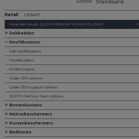
Sorteer
Retail
Leisure
Maak een keuze:
QUITO MEMORY FOAM-PILLOWS
Dekbedden
Alle Dekbedden
Dekbedden
Kinderdekbedjes
Hoofdkussens
Alle Hoofdkussens
Hoofdkussens
Kinderkussens
Gilder ZEN-pillows
Gilder ZEN support-pillows
QUITO memory foam-pillows
Binnenkussens
Alle Binnenkussens
Binnenkussens
Matrasbeschermers
Alle Matrasbeschermers
Matrasbeschermers
Matrasbeschermers - speciaal voor split
Matrasbeschermers - speciaal voor topper
Kussenbeschermers
Alle Kussenbeschermers
Kussenbeschermers
Bedlinnen
Alle Bedlinnen
Hoeslakens
Hoeslakens - speciaal voor topper
Hoeslakens - speciaal voor split
Lakens
Kussenslopen
Dekbedovertreksets