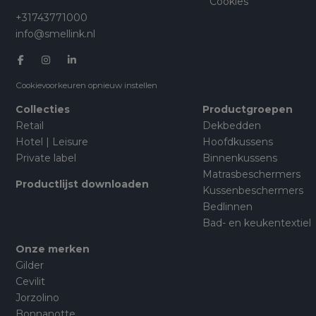
Cookies
+31743771000
info@smellink.nl
Cookievoorkeuren opnieuw instellen
Collecties
Productgroepen
Retail
Dekbedden
Hotel | Leisure
Hoofdkussens
Private label
Binnenkussens
Matrasbeschermers
Productlijst downloaden
Kussenbeschermers
Bedlinnen
Bad- en keukentextiel
Onze merken
Gilder
Cevilit
Jorzolino
Bonnanotte