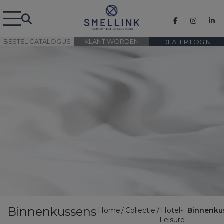
BESTEL CATALOGUS
KLANT WORDEN
DEALER LOGIN
Binnenkussens
Home
Collectie
Hotel-
Binnenku
Leisure