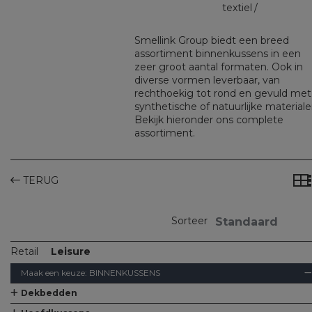
textiel
Smellink Group biedt een breed
assortiment binnenkussens in een
zeer groot aantal formaten. Ook in
diverse vormen leverbaar, van
rechthoekig tot rond en gevuld met
synthetische of natuurlijke materiale
Bekijk hieronder ons complete
assortiment.
TERUG
Sorteer
Retail
Leisure
Maak een keuze:
BINNENKUSSENS
Dekbedden
Alle Dekbedden
Dekbedden
Kinderdekbedjes
Dekbed met hoofdkussen set