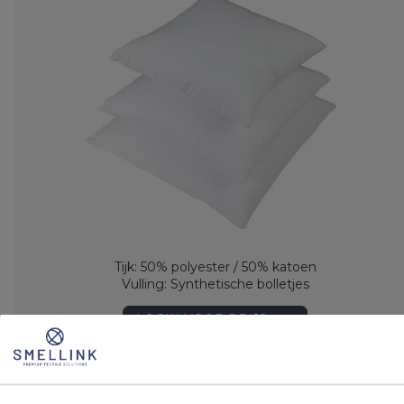
Tijk: 50% polyester / 50% katoen
Vulling: Synthetische bolletjes
LOGIN VOOR PRIJS
Binnenkussens
Cley Veren