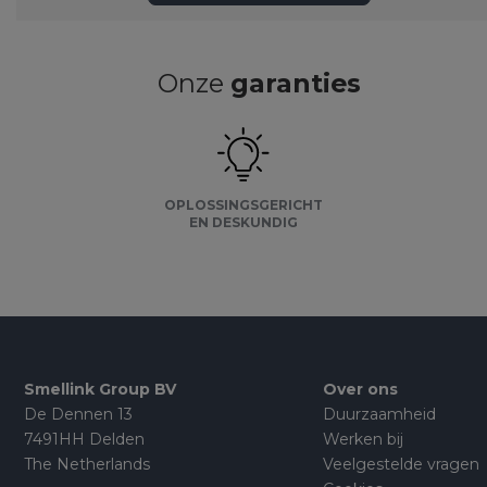
Onze
garanties
OPLOSSINGSGERICHT
EN DESKUNDIG
Smellink Group BV
Over ons
De Dennen 13
Duurzaamheid
7491HH Delden
Werken bij
The Netherlands
Veelgestelde vragen