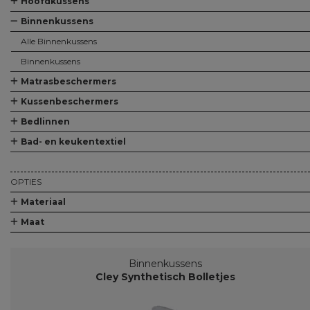
Hoofdkussens
Alle Hoofdkussens
Hoofdkussens
Binnenkussens
Alle Binnenkussens
Binnenkussens
Matrasbeschermers
Alle Matrasbeschermers
Matrasbeschermers
Matrasbeschermers - speciaal voor topper
Kussenbeschermers
Alle Kussenbeschermers
Kussenbeschermers
Bedlinnen
Alle Bedlinnen
Hoeslakens
Lakens
Kussenslopen
Dekbedovertreksets
Bad- en keukentextiel
Alle Bad- en keukentextiel
Baddoeken/badlakens
Badmatten
Keukendoeken
Theedoeken/droogdoeken
Werkdoekjes
OPTIES
Materiaal
Maat
Binnenkussens
Cley Synthetisch Bolletjes