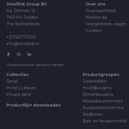
Smellink Group BV
Over ons
De Dennen 13
Duurzaamheid
7491HH Delden
Werken bij
The Netherlands
Veelgestelde vragen
Cookies
+31743771000
info@smellink.nl
Cookievoorkeuren opnieuw instellen
Collecties
Productgroepen
Retail
Dekbedden
Hotel | Leisure
Hoofdkussens
Private label
Binnenkussens
Matrasbeschermers
Productlijst downloaden
Kussenbeschermers
Bedlinnen
Bad- en keukentextiel