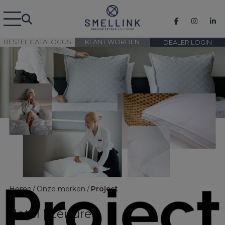
BESTEL CATALOGUS
KLANT WORDEN
DEALER LOGIN
Home
Onze merken
Project
Hotel | Leisure