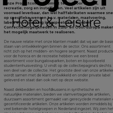
Onze Projectcollectie omvat textiel voor horeca,
recreatie, zorg en instellingen. Veel artikelen zijn uit
voorraad leverbaar, dan wel halffabrikaten waarmee sne
op specifieke wensen t.a.v. materialen, maatvoering,
labels en verpakking ingespeeld kan worden.
Confectiemogelijkheden in Zuid- en Oost-Europa make
het mogelijk maatwerk te realiseren.
De nauwe relatie met onze klanten maakt dat wij aan de basi
staan van ontwikkelingen binnen de sector. Ons assortiment
richt zich op het midden- en hogere segment. Naast product
voor de horeca en de recreatie hebben we een breed
assortiment voor bungalowparken, boten en bijvoorbeeld
studentenhuisvesting. U vindt op de collectiepagina’s slechts
een deel van de collectie. Het grootste deel van onze artikele
wordt samen met de klant ontwikkeld en onder private label
geleverd en staat dan ook niet op deze website.
Naast dekbedden en hoofdkussens in synthetische en
natuurlijke materialen, bieden we vlamvertragende artikelen,
duurzaam assortiment gemaakt van gerecyclede materialen 
gecertificeerde artikelen. Onze artikelen worden inmiddels bij
veel bekende hotelgroepen in Nederland ingezet. Wij zien he