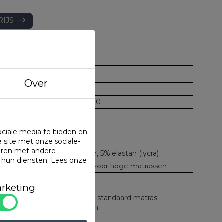
RIJS
AG
Over
8719874420938
BLBN66SW HL180200
Bonnanotte
Offwhite
ociale media te bieden en
180 gr/m2
 site met onze sociale-
eren met andere
95% gekamde katoen, 5% elastan (lycra)
n hun diensten.
Lees onze
38 cm: ook geschikt voor hoge matrassen
Extreem rekbaar
rketing
Vormvast
Zowel voor topper als standaard matras
Wasbaar op 60 graden