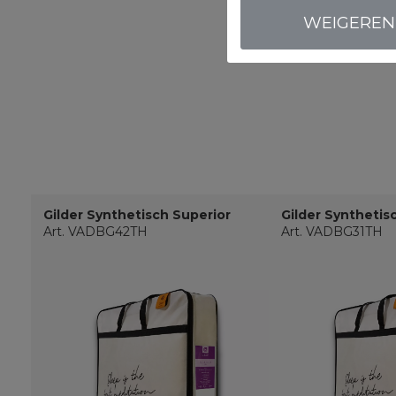
WEIGEREN
Gilder Synthetisch Superior
Gilder Synthetis
Art. VADBG42TH
Art. VADBG31TH