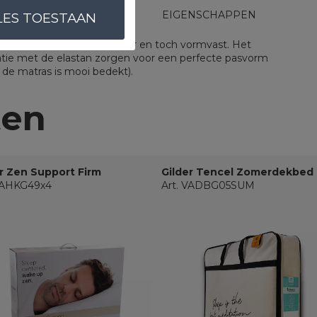
UITVOERINGEN
EIGENSCHAPPEN
LES TOESTAAN
n, waardoor extreem rekbaar en toch vormvast. Het
atie met de elastan zorgen voor een perfecte pasvorm
n de matras is mooi bedekt).
ten
r Zen Support Firm
Gilder Tencel Zomerdekbed
 VAHKG49x4
Art. VADBG05SUM