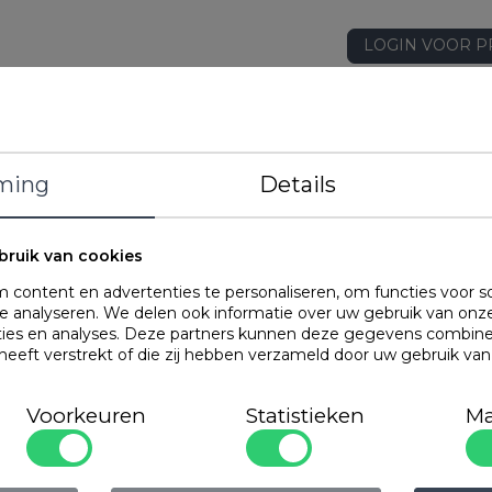
LOGIN VOOR P
STEL EEN VRA
DETAILS
ming
Details
EAN
Artikelnummer
Merk
bruik van cookies
Kleur
content en advertenties te personaliseren, om functies voor s
Gewicht
 analyseren. We delen ook informatie over uw gebruik van onze
ties en analyses. Deze partners kunnen deze gegevens combin
Materiaal
 heeft verstrekt of die zij hebben verzameld door uw gebruik va
Hoekhoogte
Kenmerken
Voorkeuren
Statistieken
Ma