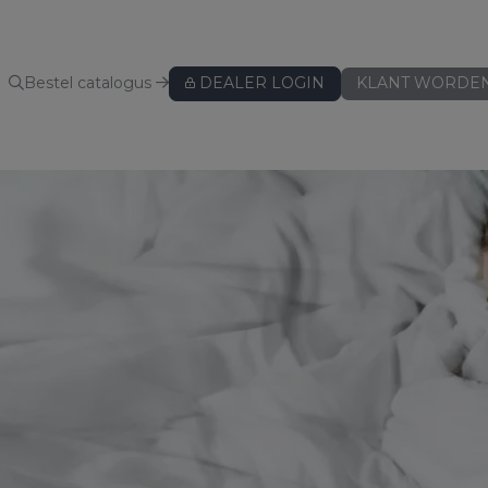
Bestel catalogus
DEALER LOGIN
KLANT WORDE
KUSSENBESCHERMERS
Kussenbeschermers
BEDLINNEN
Hoeslakens
Hoeslakens - speciaal voor topper
Hoeslakens - speciaal voor split
Lakens
Kussenslopen
ws
Dekbedovertreksets