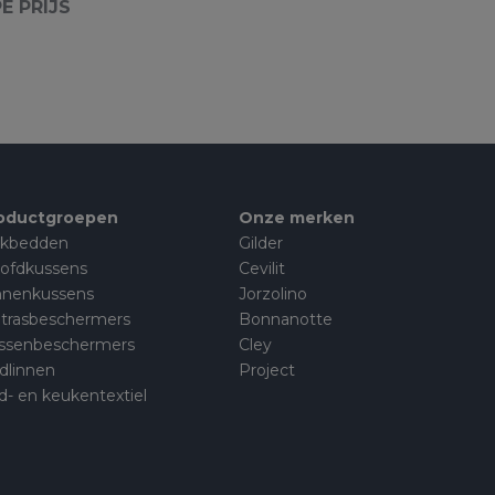
E PRIJS
oductgroepen
Onze merken
kbedden
Gilder
ofdkussens
Cevilit
nnenkussens
Jorzolino
trasbeschermers
Bonnanotte
ssenbeschermers
Cley
dlinnen
Project
d- en keukentextiel