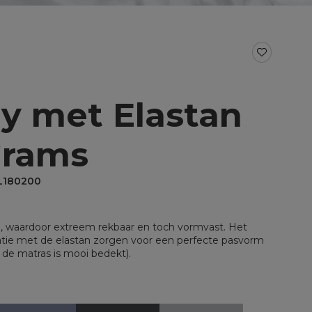
BAD- EN KEUKENTEXTIEL
Baddoeken/badlakens
Badmatten
Keukendoeken
Theedoeken/droogdoeken
ey met Elastan
al voor split
Werkdoekjes
aal voor topper
Grams
L180200
n, waardoor extreem rekbaar en toch vormvast. Het
atie met de elastan zorgen voor een perfecte pasvorm
n de matras is mooi bedekt).