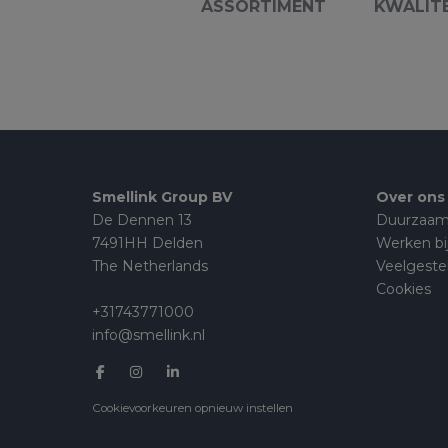
ASSORTIMENT
KWALIT
Smellink Group BV
Over ons
De Dennen 13
Duurzaam
7491HH Delden
Werken bi
The Netherlands
Veelgeste
Cookies
+31743771000
info@smellink.nl
Cookievoorkeuren opnieuw instellen