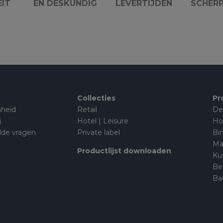
EIT
EN DESKUNDIG
LEVERTIJDEN
SCHERP
Collecties
Pr
heid
Retail
De
j
Hotel | Leisure
Ho
lde vragen
Private label
Bi
Ma
Productlijst downloaden
Ku
Be
Ba