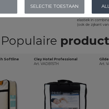
OMSCHRIJVING
SELECTIE TOESTAAN
AL
Jersey met elasta
elastiek in combin
(ook de zijkant va
Populaire
produc
ch Softline
Cley Hotel Professional
Gilde
Art. VADB15TH
Art.