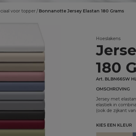
BINNENKUSSENS
ciaal voor topper
Bonnanotte Jersey Elastan 180 Grams
Binnenkussens
MATRASBESCHERMERS
Matrasbeschermers
Hoeslakens
Jers
Matrasbeschermers - specia
Matrasbeschermers - speci
180 
Art. BLBN66SW H
OMSCHRIJVING
Jersey met elasta
elastiek in combin
(ook de zijkant va
KIES EEN KLEUR