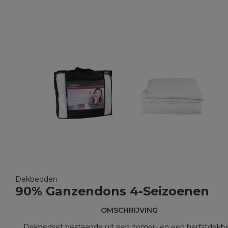
Dekbedden
90% Ganzendons 4-Seizoenen
OMSCHRIJVING
Dekbedset bestaande uit een zomer- en een herfstdekb