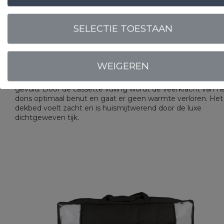
SELECTIE TOESTAAN
OMSCHRIJVING
UITVOERINGEN
EIGENSCHAPPE
Een dekbed dat uitblinkt in souplesse. De ganzendons vulli
WEIGEREN
maakt dit dekbed veerkrachtig met een hoge isolatiewaard
Het zomerdeel is carré gestikt. De andere delen zijn casset
gevuld. Door de cassette vulling wordt de veerkracht van h
dons optimaal benut en gaat er geen warmte verloren. Het
dekbed voelt zacht en is huismijtwerend door de luxe
dichtgeweven tijk.