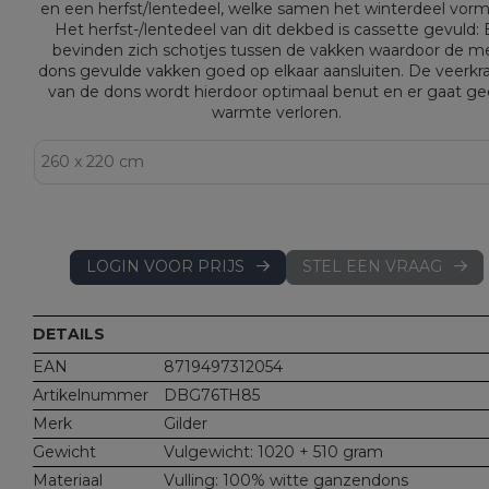
en een herfst/lentedeel, welke samen het winterdeel vor
Het herfst-/lentedeel van dit dekbed is cassette gevuld: 
bevinden zich schotjes tussen de vakken waardoor de m
dons gevulde vakken goed op elkaar aansluiten. De veerkr
van de dons wordt hierdoor optimaal benut en er gaat g
warmte verloren.
LOGIN VOOR PRIJS
STEL EEN VRAAG
DETAILS
EAN
8719497312054
Artikelnummer
DBG76TH85
Merk
Gilder
Gewicht
Vulgewicht: 1020 + 510 gram
Materiaal
Vulling: 100% witte ganzendons