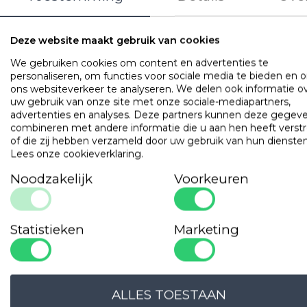
Deze website maakt gebruik van cookies
We gebruiken cookies om content en advertenties te
personaliseren, om functies voor sociale media te bieden en 
ons websiteverkeer te analyseren. We delen ook informatie o
uw gebruik van onze site met onze sociale-mediapartners,
advertenties en analyses. Deze partners kunnen deze gegev
combineren met andere informatie die u aan hen heeft verstr
Dekbedden
of die zij hebben verzameld door uw gebruik van hun diensten
90% Ganzendons Single
Lees onze cookieverklaring
.
Noodzakelijk
Voorkeuren
OMSCHRIJVING
Een dekbed dat uitblinkt in souplesse. De ganzendons vull
maakt dit dekbed veerkrachtig met een hoge isolatiewaar
Het zomerdeel is carré gestikt. De andere delen zijn casse
Statistieken
Marketing
gevuld. Door de cassette vulling wordt de veerkracht van 
dons optimaal benut en gaat er geen warmte verloren. H
dekbed voelt zacht en is huismijtwerend door de luxe
dichtgeweven tijk.
ALLES TOESTAAN