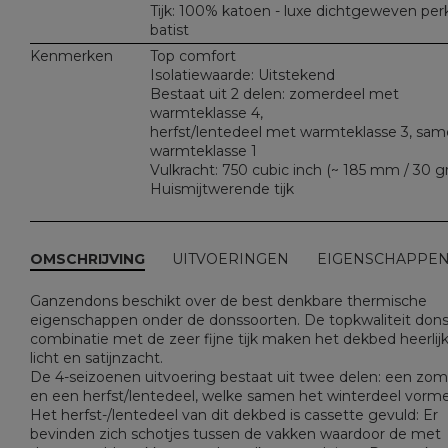
Tijk: 100% katoen - luxe dichtgeweven perk
batist
Kenmerken
Top comfort
Isolatiewaarde: Uitstekend
Bestaat uit 2 delen: zomerdeel met
warmteklasse 4,
herfst/lentedeel met warmteklasse 3, sa
warmteklasse 1
Vulkracht: 750 cubic inch (~ 185 mm / 30 gr
Huismijtwerende tijk
OMSCHRIJVING
UITVOERINGEN
EIGENSCHAPPE
Ganzendons beschikt over de best denkbare thermische
eigenschappen onder de donssoorten. De topkwaliteit dons
combinatie met de zeer fijne tijk maken het dekbed heerlij
licht en satijnzacht.
De 4-seizoenen uitvoering bestaat uit twee delen: een zom
en een herfst/lentedeel, welke samen het winterdeel vorme
Het herfst-/lentedeel van dit dekbed is cassette gevuld: Er
bevinden zich schotjes tussen de vakken waardoor de met