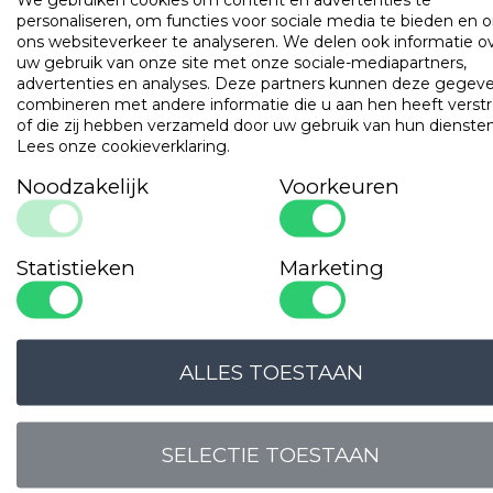
OMSCHRIJVING
UITVOERINGEN
EIGENSCHAPPE
personaliseren, om functies voor sociale media te bieden en 
ons websiteverkeer te analyseren. We delen ook informatie o
Mooie kwaliteit molton kussenbeschermer met contour.
uw gebruik van onze site met onze sociale-mediapartners,
Speciaal ontworpen voor het ZEN en het ZEN SUPPORT
advertenties en analyses. Deze partners kunnen deze gegev
hoofdkussen. Beschermt het kussen tegen vocht en vuil.
combineren met andere informatie die u aan hen heeft verstr
of die zij hebben verzameld door uw gebruik van hun diensten
Populaire
producten
Lees onze cookieverklaring
.
Noodzakelijk
Voorkeuren
Gilder Synthetisch Superior
Art. VADBG42TH
Statistieken
Marketing
ALLES TOESTAAN
SELECTIE TOESTAAN