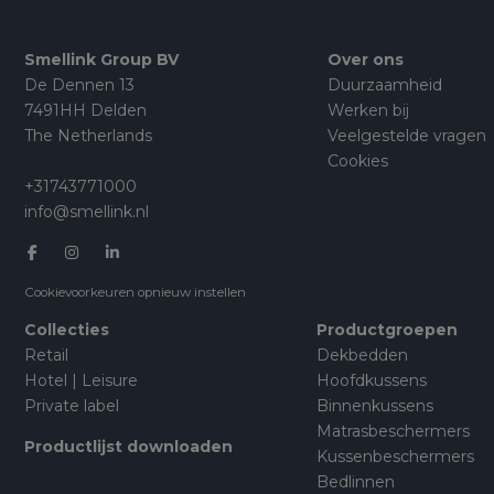
Smellink Group BV
Over ons
De Dennen 13
Duurzaamheid
7491HH Delden
Werken bij
The Netherlands
Veelgestelde vragen
Cookies
+31743771000
info@smellink.nl
Cookievoorkeuren opnieuw instellen
Collecties
Productgroepen
Retail
Dekbedden
Hotel | Leisure
Hoofdkussens
Private label
Binnenkussens
Matrasbeschermers
Productlijst downloaden
Kussenbeschermers
Bedlinnen