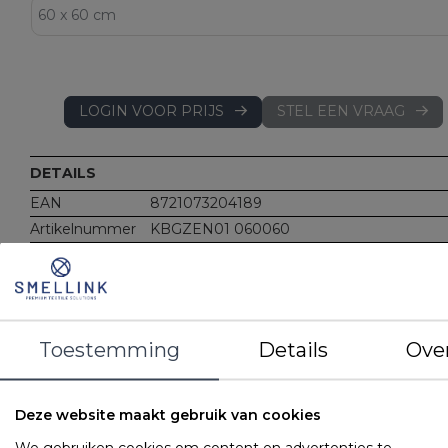
LOGIN VOOR PRIJS
STEL EEN VRAAG
DETAILS
EAN
8721073204189
Artikelnummer
KBGZEN01 060060
Merk
Gilder
Materiaal
100% geruwde katoen
Kenmerken
Per stuk verpakt
200 gr/m2
Met contour: gemaakt voor ZEN en ZEN
Toestemming
Details
Ove
SUPPORT hoofdkussens
Met rits
Beschermt tegen vocht en vuil
Deze website maakt gebruik van cookies
We gebruiken cookies om content en advertenties te