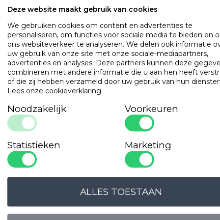
Met rits
Deze website maakt gebruik van cookies
Beschermt tegen vocht en vuil
We gebruiken cookies om content en advertenties te
personaliseren, om functies voor sociale media te bieden en 
OMSCHRIJVING
UITVOERINGEN
EIGENSCHAPPE
ons websiteverkeer te analyseren. We delen ook informatie o
uw gebruik van onze site met onze sociale-mediapartners,
Mooie kwaliteit molton stretch kussenbeschermer met
advertenties en analyses. Deze partners kunnen deze gegev
contour. Door de elasticiteit van het doek perfect passend
combineren met andere informatie die u aan hen heeft verstr
het ZEN en het ZEN SUPPORT hoofdkussen. Beschermt h
of die zij hebben verzameld door uw gebruik van hun diensten
kussen tegen vocht en vuil.
Lees onze cookieverklaring
.
Noodzakelijk
Voorkeuren
Populaire
producten
Gilder Synthetisch Superior
Statistieken
Marketing
Art. VADBG42TH
ALLES TOESTAAN