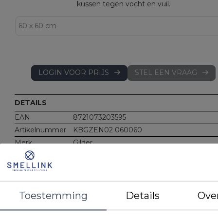
kussen tegen vocht en vuil.
LOGIN VOOR PRIJS
STEL EEN VRAAG
DETAILS
EAN
8721073203595
Artikelnummer
KBGZEN02 060060
Merk
Gilder
Materiaal
80% katoen, 20% polyester
Bovenzijde tijk: 100% geruwde katoen
Kenmerken
Per stuk verpakt
280 gr/m2
Toestemming
Details
Ove
Bovenzijde: 100% geruwde katoen
Met contour: past perfect om ZEN en ZE
SUPPORT