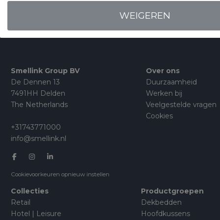
WEIGEREN
Smellink Group BV
Over ons
De Dennen 13
Duurzaamheid
7491HH Delden
Werken bij
The Netherlands
Veelgestelde vragen
Cookies
+31743771000
info@smellink.nl
Cookievoorkeuren opnieuw instellen
Collecties
Productgroepen
Retail
Dekbedden
Hotel | Leisure
Hoofdkussens