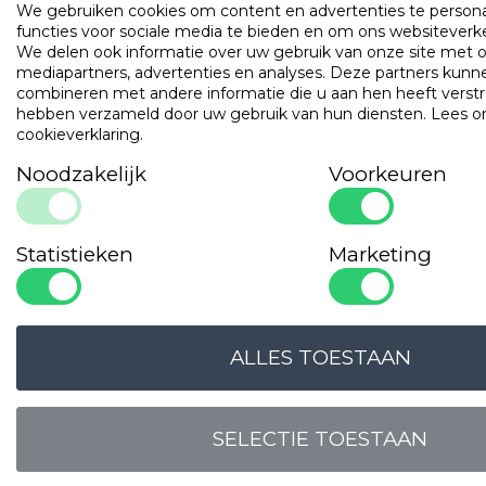
We gebruiken cookies om content en advertenties te persona
functies voor sociale media te bieden en om ons websiteverke
We delen ook informatie over uw gebruik van onze site met o
mediapartners, advertenties en analyses. Deze partners ku
combineren met andere informatie die u aan hen heeft verstrek
hebben verzameld door uw gebruik van hun diensten.
Lees o
cookieverklaring
.
LOGIN VOOR PRIJS
LOGIN VOOR PRIJS
Noodzakelijk
Voorkeuren
Onze
garanties
Statistieken
Marketing
ALLES TOESTAAN
OPLOSSINGSGERICHT
EN DESKUNDIG
SELECTIE TOESTAAN