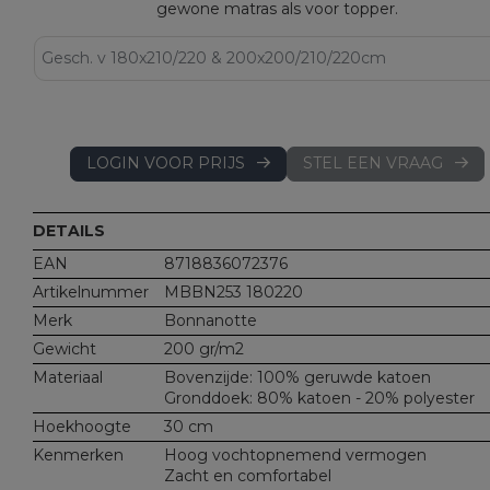
gewone matras als voor topper.
LOGIN VOOR PRIJS
STEL EEN VRAAG
DETAILS
EAN
8718836072376
Artikelnummer
MBBN253 180220
Merk
Bonnanotte
Gewicht
200 gr/m2
Materiaal
Bovenzijde: 100% geruwde katoen
Gronddoek: 80% katoen - 20% polyester
Hoekhoogte
30 cm
Kenmerken
Hoog vochtopnemend vermogen
Zacht en comfortabel