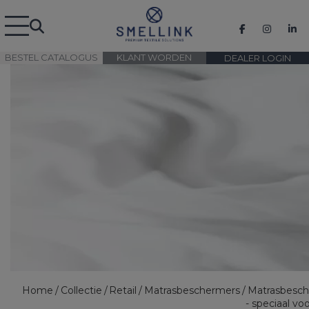
BESTEL CATALOGUS
KLANT WORDEN
DEALER LOGIN
Home
Collectie
Retail
Matrasbeschermers
Matrasbesc
- speciaal vo