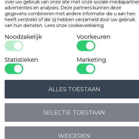
over uw gebruik van onze site met onze sociale-mediapartner
advertenties en analyses. Deze partners kunnen deze
Collecties
Productgroepen
gegevens combineren met andere informatie die u aan hen
Retail
Dekbedden
heeft verstrekt of die zij hebben verzameld door uw gebruik
Hotel | Leisure
Hoofdkussens
van hun diensten.
Lees onze cookieverklaring
.
Private label
Binnenkussens
Noodzakelijk
Voorkeuren
Matrasbeschermers
Productlijst downloaden
Kussenbeschermers
Bedlinnen
Statistieken
Marketing
Bad- en keukentextiel
Onze merken
Gilder
Cevilit
ALLES TOESTAAN
Jorzolino
Bonnanotte
Cley
SELECTIE TOESTAAN
Project
WEIGEREN