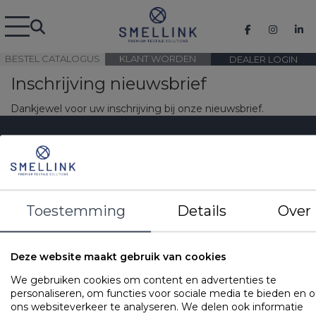
BESTEL CATALOGUS
KLANT WORDEN
DEALER LOGIN
Inschrijving nieuwsbrief
Dankjewel voor uw inschrijving bij onze nieuwsbrief.
Smellink Group BV
Over ons
De Dennen 13
Duurzaamheid
7491HH Delden
Werken bij
Toestemming
Details
Over
The Netherlands
Veelgestelde vragen
Cookies
+31743771000
Deze website maakt gebruik van cookies
info@smellink.nl
We gebruiken cookies om content en advertenties te
personaliseren, om functies voor sociale media te bieden en 
ons websiteverkeer te analyseren. We delen ook informatie
Cookievoorkeuren opnieuw instellen