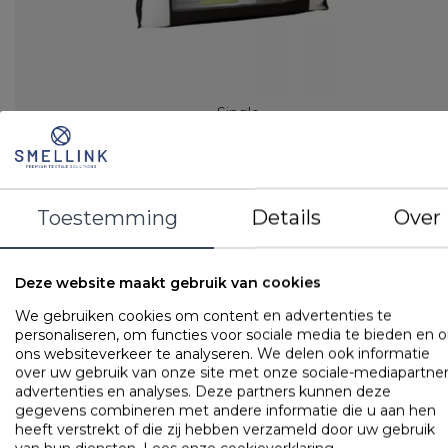
Single
Hotel dekbed
Tijk: 100% perkal-katoen
Vulling: holle polyester vezel
LOGIN VOOR PRIJS
Toestemming
Details
Over
Dekbedden
Deze website maakt gebruik van cookies
Cley Zomerkatoen
We gebruiken cookies om content en advertenties te
personaliseren, om functies voor sociale media te bieden en 
ons websiteverkeer te analyseren. We delen ook informatie
over uw gebruik van onze site met onze sociale-mediapartner
advertenties en analyses. Deze partners kunnen deze
gegevens combineren met andere informatie die u aan hen
heeft verstrekt of die zij hebben verzameld door uw gebruik