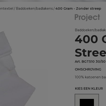
BINNENKUSSENS
ntextiel
Baddoeken/badlakens
400 Gram - Zonder streep
Binnenkussens
MATRASBESCHERMERS
Matrasbeschermers
Baddoeken/badlak
400 
Matrasbeschermers - specia
Matrasbeschermers - speci
Stre
Art. BGT510 30/50
OMSCHRIJVING
100% katoenen ba
KIES EEN KLEUR