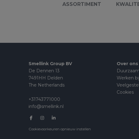
ASSORTIMENT
KWALIT
Smellink Group BV
Over ons
De Dennen 13
Duurzaam
7491HH Delden
Werken bi
The Netherlands
Veelgeste
Cookies
+31743771000
info@smellink.nl
Cookievoorkeuren opnieuw instellen