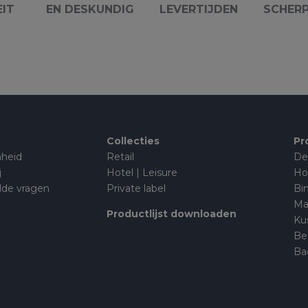
EIT
EN DESKUNDIG
LEVERTIJDEN
SCHERP
Collecties
Pr
heid
Retail
De
j
Hotel | Leisure
Ho
lde vragen
Private label
Bi
Ma
Productlijst downloaden
Ku
Be
Ba