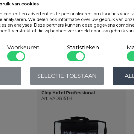
Materiaal
bruik van cookies
Kenmerken
content en advertenties te personaliseren, om functies voor s
 analyseren. We delen ook informatie over uw gebruik van onze
ties en analyses. Deze partners kunnen deze gegevens combin
 heeft verstrekt of die zij hebben verzameld door uw gebruik va
OMSCHRIJVING
Voorkeuren
Statistieken
Ma
100% katoenen ba
Populaire
produc
SELECTIE TOESTAAN
AL
Cley Hotel Professional
Art. VADB15TH