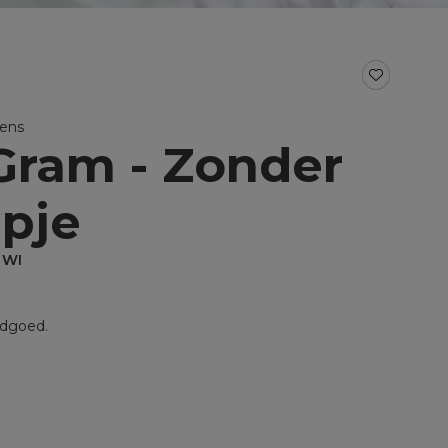
BAD- EN KEUKENTEXTIEL
Baddoeken/badlakens
Badmatten
Keukendoeken
ens
Theedoeken/droogdoeken
Gram - Zonder
al voor split
Werkdoekjes
aal voor topper
epje
 WI
dgoed.