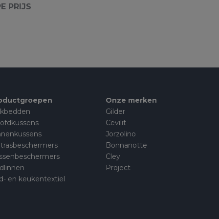
E PRIJS
oductgroepen
Onze merken
kbedden
Gilder
ofdkussens
Cevilit
nnenkussens
Jorzolino
trasbeschermers
Bonnanotte
ssenbeschermers
Cley
dlinnen
Project
d- en keukentextiel