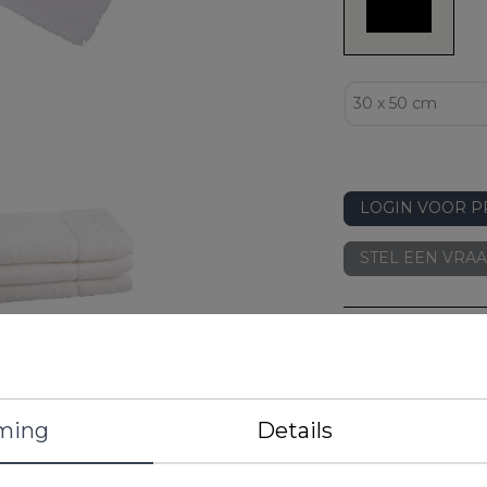
LOGIN VOOR P
STEL EEN VRA
DETAILS
EAN
Artikelnummer
Merk
ming
Details
Kleur
Gewicht