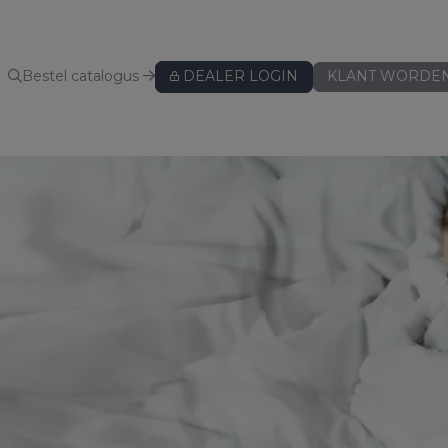
Bestel catalogus
DEALER LOGIN
KLANT WORDE
KUSSENBESCHERMERS
Kussenbeschermers
BEDLINNEN
Hoeslakens
Hoeslakens - speciaal voor topper
Hoeslakens - speciaal voor split
Lakens
Kussenslopen
ws
Dekbedovertreksets