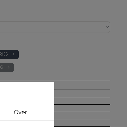
RIJS
AG
8718836078743
BGT510 30/50 WI
Project
Over
Wit
400 gr/m2