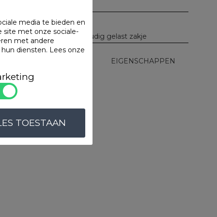
100% katoen
400 gr/m2
ociale media te bieden en
Zonder streepje
 site met onze sociale-
Verpakt in eenvoudig gelast zakje
eren met andere
n hun diensten.
Lees onze
UITVOERINGEN
EIGENSCHAPPEN
rketing
dgoed.
ten
LES TOESTAAN