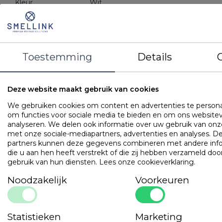
Kleur
Wit
Gewicht
450 gr/m2
Materiaal
100% katoen
Kenmerken
450 gr/m2
Voorzien van ophanglus
Toestemming
Details
Verpakt in eenvoudig gelast zakje
OMSCHRIJVING
UITVOERINGEN
EIGENSCHAPPE
Deze website maakt gebruik van cookies
We gebruiken cookies om content en advertenties te persona
100% katoenen badgoed.
om functies voor sociale media te bieden en om ons websitev
analyseren. We delen ook informatie over uw gebruik van onze
Populaire
producten
met onze sociale-mediapartners, advertenties en analyses. D
partners kunnen deze gegevens combineren met andere inf
die u aan hen heeft verstrekt of die zij hebben verzameld doo
Cley Hotel Professional
gebruik van hun diensten.
Lees onze cookieverklaring
.
Art. VADB15TH
Noodzakelijk
Voorkeuren
Statistieken
Marketing