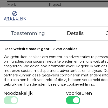
Merk
Project
Kleur
Wit
Gewicht
500 gr/m2
Materiaal
100% katoen
Kenmerken
500 gr/m2
Toestemming
Details
Voorzien van ophanglus
Verpakt in eenvoudig zakje
Deze website maakt gebruik van cookies
OMSCHRIJVING
UITVOERINGEN
EIGENSCHAPPE
We gebruiken cookies om content en advertenties te persona
100% katoenen badgoed.
om functies voor sociale media te bieden en om ons websitev
analyseren. We delen ook informatie over uw gebruik van onze
met onze sociale-mediapartners, advertenties en analyses. D
Populaire
producten
partners kunnen deze gegevens combineren met andere inf
die u aan hen heeft verstrekt of die zij hebben verzameld doo
gebruik van hun diensten.
Lees onze cookieverklaring
.
Cley Hotel Professional
Art. VADB15TH
Noodzakelijk
Voorkeuren