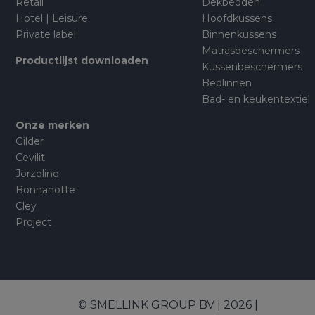
Retail
Dekbedden
Hotel | Leisure
Hoofdkussens
Private label
Binnenkussens
Matrasbeschermers
Productlijst downloaden
Kussenbeschermers
Bedlinnen
Bad- en keukentextiel
Onze merken
Gilder
Cevilit
Jorzolino
Bonnanotte
Cley
Project
© SMELLINK GROUP BV | 2026 |