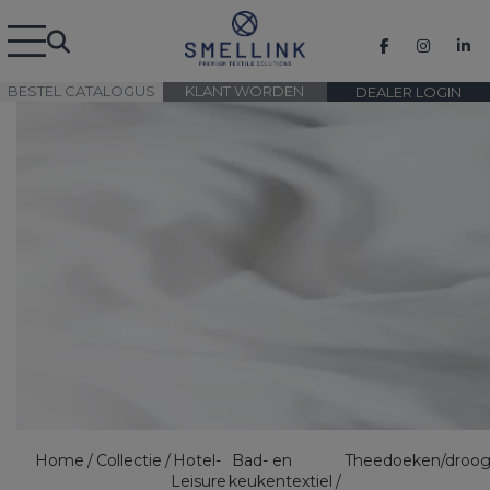
BESTEL CATALOGUS
KLANT WORDEN
DEALER LOGIN
Home
Collectie
Hotel-
Bad- en
Theedoeken/droo
Leisure
keukentextiel