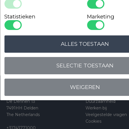
Statistieken
Marketing
OPLOSSINGSGERICHT
EN DESKUNDIG
ALLES TOESTAAN
SELECTIE TOESTAAN
WEIGEREN
Smellink Group BV
Over ons
De Dennen 13
Duurzaamheid
7491HH Delden
Werken bij
The Netherlands
Veelgestelde vragen
Cookies
+31743771000