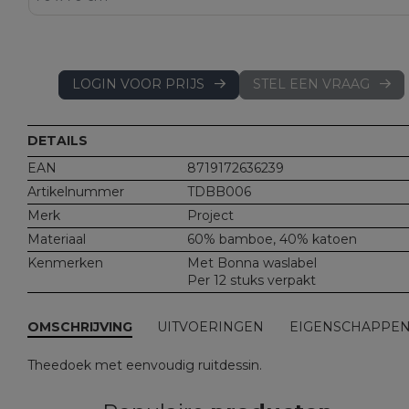
LOGIN VOOR PRIJS
STEL EEN VRAAG
DETAILS
EAN
8719172636239
Artikelnummer
TDBB006
Merk
Project
Materiaal
60% bamboe, 40% katoen
Kenmerken
Met Bonna waslabel
Per 12 stuks verpakt
OMSCHRIJVING
UITVOERINGEN
EIGENSCHAPPE
Theedoek met eenvoudig ruitdessin.