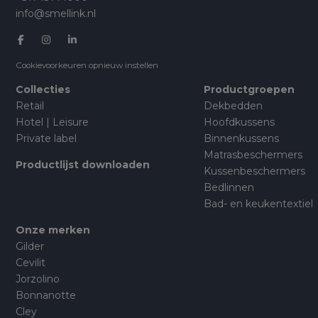
info@smellink.nl
Cookievoorkeuren opnieuw instellen
Collecties
Productgroepen
Retail
Dekbedden
Hotel | Leisure
Hoofdkussens
Private label
Binnenkussens
Matrasbeschermers
Productlijst downloaden
Kussenbeschermers
Bedlinnen
Bad- en keukentextiel
Onze merken
Gilder
Cevilit
Jorzolino
Bonnanotte
Cley