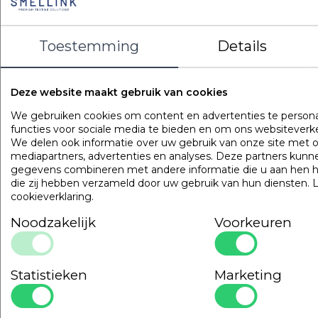
Toestemming
Details
Deze website maakt gebruik van cookies
LOGIN VOOR PRIJS
We gebruiken cookies om content en advertenties te persona
functies voor sociale media te bieden en om ons websiteverke
We delen ook informatie over uw gebruik van onze site met o
Onze
garanties
mediapartners, advertenties en analyses. Deze partners kun
gegevens combineren met andere informatie die u aan hen he
die zij hebben verzameld door uw gebruik van hun diensten.
cookieverklaring
.
Noodzakelijk
Voorkeuren
OPLOSSINGSGERICHT
EN DESKUNDIG
Statistieken
Marketing