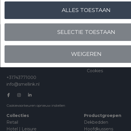
ALLES TOESTAAN
SELECTIE TOESTAAN
Smellink Group BV
Over ons
De Dennen 13
Duurzaamheid
WEIGEREN
7491HH Delden
Werken bij
The Netherlands
Veelgestelde vragen
Cookies
+31743771000
info@smellink.nl
Cookievoorkeuren opnieuw instellen
Collecties
Productgroepen
Retail
Dekbedden
Hotel | Leisure
Hoofdkussens