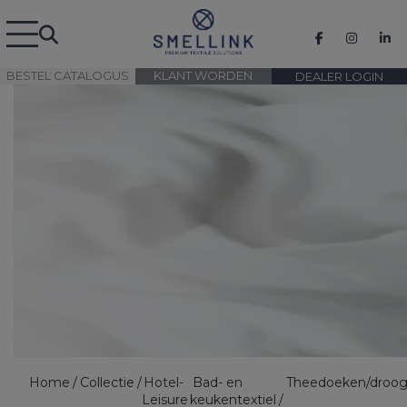
BESTEL CATALOGUS
KLANT WORDEN
DEALER LOGIN
Home
Collectie
Hotel-
Bad- en
Theedoeken/droo
Leisure
keukentextiel