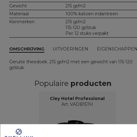
Gewicht
215 gr/m2
Materiaal
100% katoen indantreen
Kenmerken
215 gr/m2
115-120 gr/stuk
Per 12 stuks verpakt
OMSCHRIJVING
UITVOERINGEN
EIGENSCHAPPE
Geruite theedoek. 215 gr/m2 met een gewicht van 115-120
gr/stuk.
Populaire
producten
Cley Hotel Professional
Art. VADB15TH