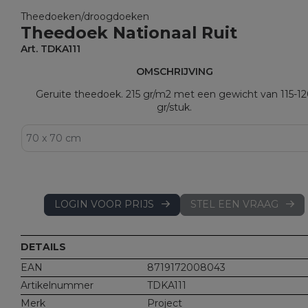
Theedoeken/droogdoeken
Theedoek Nationaal Ruit
Art. TDKA111
OMSCHRIJVING
Geruite theedoek. 215 gr/m2 met een gewicht van 115-1
gr/stuk.
LOGIN VOOR PRIJS
STEL EEN VRAAG
DETAILS
EAN
8719172008043
Artikelnummer
TDKA111
Merk
Project