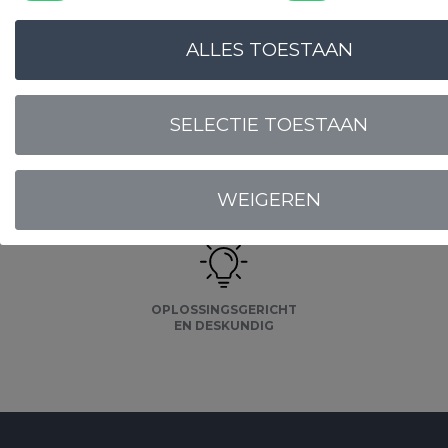
ALLES TOESTAAN
SELECTIE TOESTAAN
LOGIN VOOR PRIJS
Onze
garanties
WEIGEREN
OPLOSSINGSGERICHT
EN DESKUNDIG