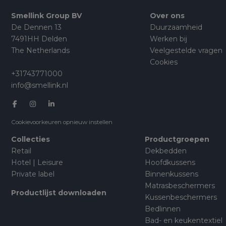
Smellink Group BV
Over ons
De Dennen 13
Duurzaamheid
7491HH Delden
Werken bij
The Netherlands
Veelgestelde vragen
Cookies
+31743771000
info@smellink.nl
Cookievoorkeuren opnieuw instellen
Collecties
Productgroepen
Retail
Dekbedden
Hotel | Leisure
Hoofdkussens
Private label
Binnenkussens
Matrasbeschermers
Productlijst downloaden
Kussenbeschermers
Bedlinnen
Bad- en keukentextiel