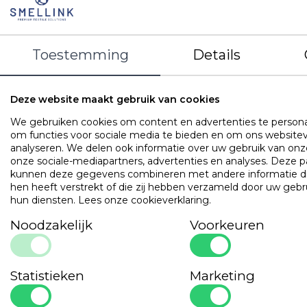
Inclusief sloop/slopen 60 x 70 cm
Motief: geen/effen
Toestemming
Details
OMSCHRIJVING
UITVOERINGEN
EIGENSCHAPPE
Deze website maakt gebruik van cookies
Populaire
producten
We gebruiken cookies om content en advertenties te persona
om functies voor sociale media te bieden en om ons websitev
Cley Hotel Professional
analyseren. We delen ook informatie over uw gebruik van onz
Art. VADB15TH
onze sociale-mediapartners, advertenties en analyses. Deze p
kunnen deze gegevens combineren met andere informatie di
hen heeft verstrekt of die zij hebben verzameld door uw gebr
hun diensten.
Lees onze cookieverklaring
.
Noodzakelijk
Voorkeuren
Statistieken
Marketing