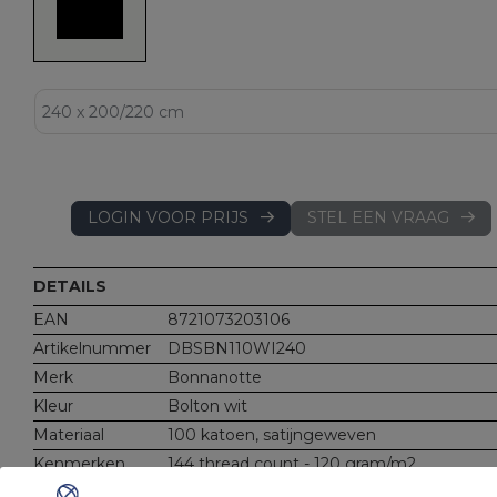
LOGIN VOOR PRIJS
STEL EEN VRAAG
DETAILS
EAN
8721073203106
Artikelnummer
DBSBN110WI240
Merk
Bonnanotte
Kleur
Bolton wit
Materiaal
100 katoen, satijngeweven
Kenmerken
144 thread count - 120 gram/m2
Lengte: 260 cm (voor dekbedden tot 220