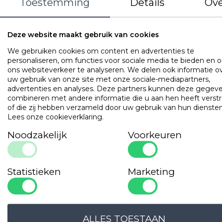
Toestemming
Details
Ove
Kleur
Wit
Gewicht
140 gr/m2
Deze website maakt gebruik van cookies
Materiaal
100% katoen
We gebruiken cookies om content en advertenties te
Kenmerken
250 thread count perkal
personaliseren, om functies voor sociale media te bieden en 
140 gr/m2
ons websiteverkeer te analyseren. We delen ook informatie o
20 mm satijnstreep
uw gebruik van onze site met onze sociale-mediapartners,
advertenties en analyses. Deze partners kunnen deze gegev
OMSCHRIJVING
UITVOERINGEN
EIGENSCHAPPE
combineren met andere informatie die u aan hen heeft verstr
of die zij hebben verzameld door uw gebruik van hun diensten
Katoenen dekbedovertrek inclusief kussensloop van 60 x 7
Lees onze cookieverklaring
.
(Oxford rand).
Noodzakelijk
Voorkeuren
Populaire
producten
Statistieken
Marketing
Cley Hotel Professional
Art. VADB15TH
ALLES TOESTAAN