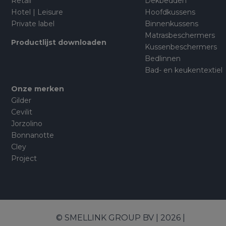
Retail
Dekbedden
Hotel | Leisure
Hoofdkussens
Private label
Binnenkussens
Matrasbeschermers
Productlijst downloaden
Kussenbeschermers
Bedlinnen
Bad- en keukentextiel
Onze merken
Gilder
Cevilit
Jorzolino
Bonnanotte
Cley
Project
© SMELLINK GROUP BV | 2026 |