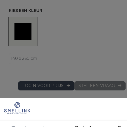
KIES EEN KLEUR
LOGIN VOOR PRIJS
STEL EEN VRAAG
DETAILS
EAN
8719172004267
Artikelnummer
DBS200WI140
Merk
Project