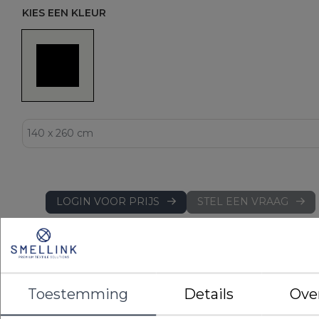
KIES EEN KLEUR
LOGIN VOOR PRIJS
STEL EEN VRAAG
DETAILS
EAN
8719172004335
Artikelnummer
DBS600 WI 140
Toestemming
Details
Ove
Merk
Project