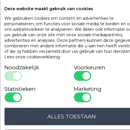
Kleur
Wit
Deze website maakt gebruik van cookies
Gewicht
140 gr/m2
Materiaal
100% katoen
We gebruiken cookies om content en advertenties te
personaliseren, om functies voor sociale media te bieden en 
Kenmerken
250 count perkal
ons websiteverkeer te analyseren. We delen ook informatie o
140 gr/m2
uw gebruik van onze site met onze sociale-mediapartners,
20 mm satijnstreep
advertenties en analyses. Deze partners kunnen deze gegev
combineren met andere informatie die u aan hen heeft verstr
OMSCHRIJVING
UITVOERINGEN
EIGENSCHAPPE
of die zij hebben verzameld door uw gebruik van hun diensten
Lees onze cookieverklaring
.
Dekbedovertrek 140 x 260 cm inclusief sloop 61 x 71 cm (m
Noodzakelijk
Voorkeuren
inslag).
Populaire
producten
Statistieken
Marketing
Cley Hotel Professional
Art. VADB15TH
ALLES TOESTAAN