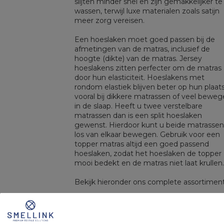
slijten minder snel en zijn gemakkelijker te
wassen, terwijl luxe materialen zoals satijn
meer zorg vereisen.
Een hoeslaken moet goed passen bij de
afmetingen van de matras, inclusief de
hoogte (dikte) van de matras. Jersey
hoeslakens zitten perfecter om de matras
door hun elasticiteit. Hoeslakens met
rondom elastiek blijven beter op hun plaats
vooral bij dikkere matrassen of veel bewe
in de slaap. Heeft u twee verstelbare
matrassen dan is een split hoeslaken
gewenst. Hierdoor kunt u beide matrassen
los van elkaar bewegen. Gebruik voor een
topper matras altijd een goed passend
hoeslaken, zodat het hoeslaken de topper
mooi bedekt en de matras niet laat krullen.
Bekijk hieronder ons complete assortiment
TERUG