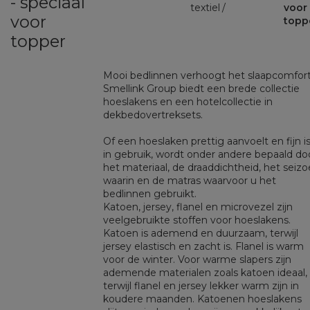
- speciaal
textiel
voor
voor
topp
topper
Mooi bedlinnen verhoogt het slaapcomfort
Smellink Group biedt een brede collectie
hoeslakens en een hotelcollectie in
dekbedovertreksets.
Of een hoeslaken prettig aanvoelt en fijn i
in gebruik, wordt onder andere bepaald do
het materiaal, de draaddichtheid, het seiz
waarin en de matras waarvoor u het
bedlinnen gebruikt.
Katoen, jersey, flanel en microvezel zijn
veelgebruikte stoffen voor hoeslakens.
Katoen is ademend en duurzaam, terwijl
jersey elastisch en zacht is. Flanel is warm
voor de winter. Voor warme slapers zijn
ademende materialen zoals katoen ideaal,
terwijl flanel en jersey lekker warm zijn in
koudere maanden. Katoenen hoeslakens