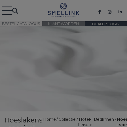
BESTEL CATALOGUS
KLANT WORDEN
DEALER LOGIN
Hoeslakens
Home
Collectie
Hotel-
Bedlinnen
Hoes
Leisure
- spe