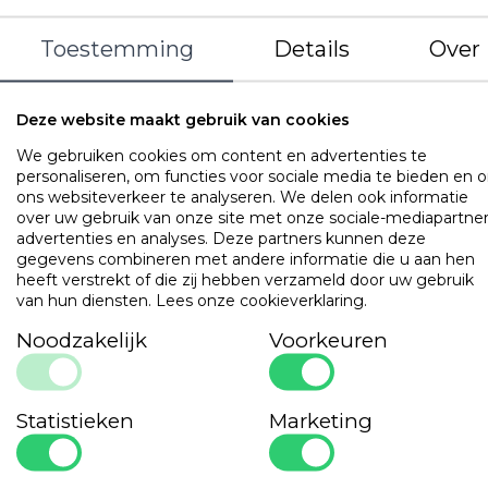
Toestemming
Details
Over
Sorteer
Retail
Leisure
Deze website maakt gebruik van cookies
Maak een keuze:
HOESLAKENS - SPECIAAL VOOR TOPPER
We gebruiken cookies om content en advertenties te
Dekbedden
Alle Dekbedden
Dekbedden
Kinderdekbedjes
Dekbed met hoofdkussen set
personaliseren, om functies voor sociale media te bieden en 
Hoofdkussens
ons websiteverkeer te analyseren. We delen ook informatie
Alle Hoofdkussens
Hoofdkussens
over uw gebruik van onze site met onze sociale-mediapartner
Binnenkussens
advertenties en analyses. Deze partners kunnen deze
Alle Binnenkussens
Binnenkussens
Matrasbeschermers
gegevens combineren met andere informatie die u aan hen
Alle Matrasbeschermers
Matrasbeschermers
Matrasbeschermers - speciaal voor topper
heeft verstrekt of die zij hebben verzameld door uw gebruik
Kussenbeschermers
van hun diensten.
Lees onze cookieverklaring
.
Alle Kussenbeschermers
Kussenbeschermers
Bedlinnen
Noodzakelijk
Voorkeuren
Alle Bedlinnen
Hoeslakens
Lakens
Statistieken
Marketing
Kussenslopen
Dekbedovertreksets