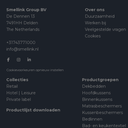
Smellink Group BV
Over ons
De Dennen 13
Duurzaamheid
7491HH Delden
Werken bij
The Netherlands
Veelgestelde vragen
Cookies
+31743771000
info@smellink.nl
Cookievoorkeuren opnieuw instellen
Collecties
Productgroepen
Retail
Dekbedden
Hotel | Leisure
Hoofdkussens
Private label
Binnenkussens
Matrasbeschermers
Productlijst downloaden
Kussenbeschermers
Bedlinnen
Bad- en keukentextiel