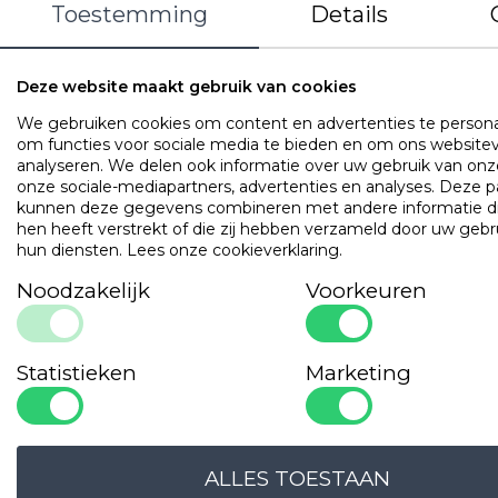
Toestemming
Details
tijk van polyester/katoen.
Populaire
producten
Deze website maakt gebruik van cookies
We gebruiken cookies om content en advertenties te persona
Cley Hotel Professional
om functies voor sociale media te bieden en om ons websitev
Art. VADB15TH
analyseren. We delen ook informatie over uw gebruik van onz
onze sociale-mediapartners, advertenties en analyses. Deze p
kunnen deze gegevens combineren met andere informatie di
hen heeft verstrekt of die zij hebben verzameld door uw gebr
hun diensten.
Lees onze cookieverklaring
.
Noodzakelijk
Voorkeuren
Statistieken
Marketing
ALLES TOESTAAN