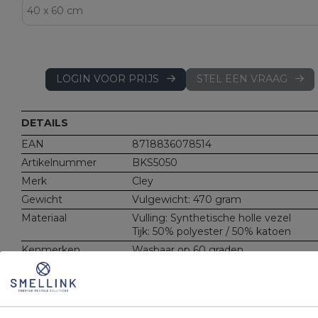
LOGIN VOOR PRIJS
STEL EEN VRAAG
DETAILS
EAN
8718836078514
Artikelnummer
BKS5050
Merk
Cley
Gewicht
Vulgewicht: 470 gram
Materiaal
Vulling: Synthetische holle vezel
Tijk: 50% polyester / 50% katoen
Kenmerken
Wasbaar op 60 graden
OMSCHRIJVING
UITVOERINGEN
EIGENSCHAPPE
Binnenkussen. Gevuld met synthetische holle vezel. Met e