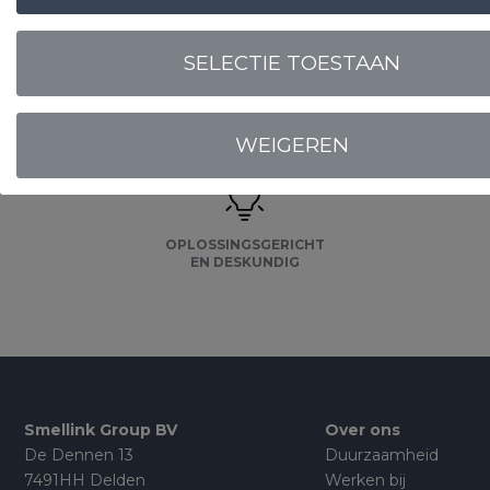
LOGIN VOOR PRIJS
SELECTIE TOESTAAN
Onze
garanties
WEIGEREN
OPLOSSINGSGERICHT
EN DESKUNDIG
Smellink Group BV
Over ons
De Dennen 13
Duurzaamheid
7491HH Delden
Werken bij