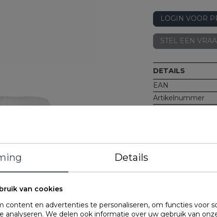
LOGIN VOOR P
STEL EEN VRA
DETAILS
EAN
Artikelnummer
Merk
Gewicht
Materiaal
ming
Details
Kenmerken
bruik van cookies
OMSCHRIJVING
content en advertenties te personaliseren, om functies voor s
 analyseren. We delen ook informatie over uw gebruik van onze