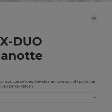
BAD- EN KEUKENTEXTIEL
Baddoeken/badlakens
Badmatten
Keukendoeken
Theedoeken/droogdoeken
EX-DUO
al voor split
Werkdoekjes
aal voor topper
anotte
nstructie dekbed. Gevuld met kwalisoft 3D polyester
k van perkal-katoen.