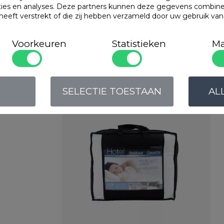
Bonnanotte DUO-co
ties en analyses. Deze partners kunnen deze gegevens combin
vezels. Met een tij
 heeft verstrekt of die zij hebben verzameld door uw gebruik va
Populaire
produc
Voorkeuren
Statistieken
Ma
Cley Hotel Professional
SELECTIE TOESTAAN
AL
Art. VADB15TH