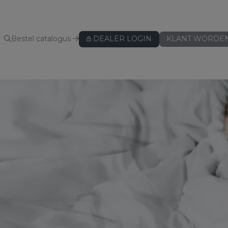
Bestel catalogus
DEALER LOGIN
KLANT WORDE
KUSSENBESCHERMERS
Kussenbeschermers
BEDLINNEN
Hoeslakens
Hoeslakens - speciaal voor topper
Hoeslakens - speciaal voor split
Lakens
Kussenslopen
ws
Dekbedovertreksets