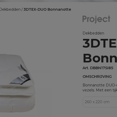
BINNENKUSSENS
Dekbedden
3DTEX-DUO Bonnanotte
Binnenkussens
MATRASBESCHERMERS
Matrasbeschermers
Dekbedden
3DT
Matrasbeschermers - specia
Matrasbeschermers - speci
Bonn
Art. DBBN17SI85
OMSCHRIJVING
Bonnanotte DUO-co
vezels. Met een tij