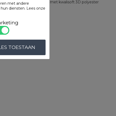
nstructie dekbed. Gevuld met kwalisoft 3D polyester
eren met andere
k van perkal-katoen.
n hun diensten.
Lees onze
ten
rketing
LES TOESTAAN