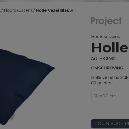
BINNENKUSSENS
s
Hoofdkussens
Holle Vezel Blauw
Binnenkussens
MATRASBESCHERMERS
Matrasbeschermers
Hoofdkussens
Holl
Matrasbeschermers - specia
Matrasbeschermers - speci
Art. HK0461
OMSCHRIJVING
Holle vezel hoofdk
60 graden.
LOGIN VOOR P