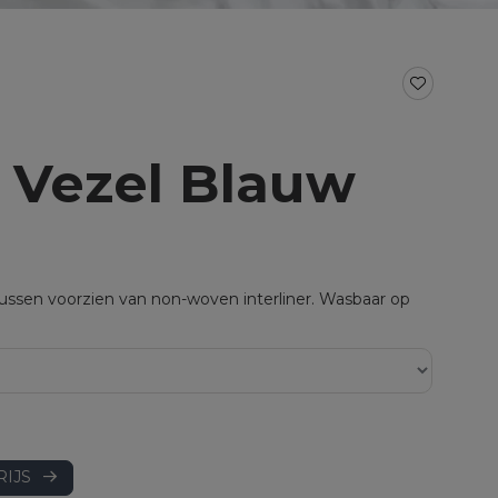
BAD- EN KEUKENTEXTIEL
Baddoeken/badlakens
Badmatten
Keukendoeken
Theedoeken/droogdoeken
e Vezel Blauw
al voor split
Werkdoekjes
aal voor topper
ussen voorzien van non-woven interliner. Wasbaar op
RIJS