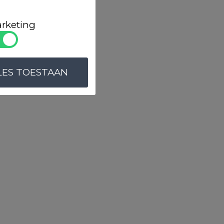
ten
rketing
LES TOESTAAN