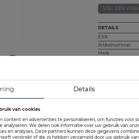
STEL EEN VRA
DETAILS
EAN
Artikelnummer
Merk
Gewicht
Materiaal
Kenmerken
ming
Details
OMSCHRIJVING
bruik van cookies
Holle vezel hoofdk
content en advertenties te personaliseren, om functies voor s
60 graden.
 analyseren. We delen ook informatie over uw gebruik van onze
ties en analyses. Deze partners kunnen deze gegevens combin
 heeft verstrekt of die zij hebben verzameld door uw gebruik va