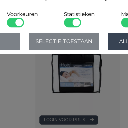
Populaire
produc
Voorkeuren
Statistieken
Ma
Cley Hotel Professional
Art. VADB15TH
SELECTIE TOESTAAN
AL
LOGIN VOOR PRIJS