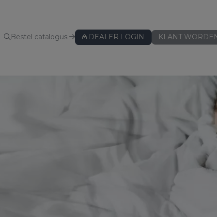
Bestel catalogus
DEALER LOGIN
KLANT WORDE
KUSSENBESCHERMERS
Kussenbeschermers
BEDLINNEN
Hoeslakens
Hoeslakens - speciaal voor topper
Hoeslakens - speciaal voor split
Lakens
Kussenslopen
ws
Dekbedovertreksets